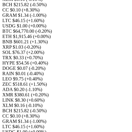
BCH $215.82
(-0.50%)
CC $0.10
(+8.30%)
GRAM $1.34
(-1.00%)
LTC $46.15
(+1.60%)
USDG $1.00
(+0.00%)
BTC $64,770.00
(-0.20%)
ETH $1,915.46
(+0.00%)
BNB $601.21
(+1.30%)
XRP $1.03
(-0.20%)
SOL $76.37
(+2.00%)
TRX $0.33
(+0.70%)
HYPE $54.56
(+0.40%)
DOGE $0.07
(-0.20%)
RAIN $0.01
(-0.40%)
LEO $9.75
(+0.40%)
ZEC $518.61
(+1.50%)
ADA $0.20
(-1.10%)
XMR $380.61
(+0.20%)
LINK $8.30
(+0.60%)
XLM $0.16
(-0.10%)
BCH $215.82
(-0.50%)
CC $0.10
(+8.30%)
GRAM $1.34
(-1.00%)
LTC $46.15
(+1.60%)
USDG $1.00
(+0.00%)