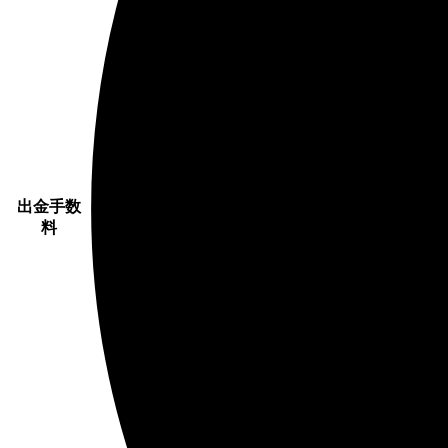
出金手数
料