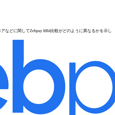
どに関してZebpay ItBit比較がどのように異なるかを示し