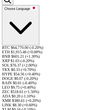
Choose Language
BTC $64,770.00
(-0.20%)
ETH $1,915.46
(+0.00%)
BNB $601.21
(+1.30%)
XRP $1.03
(-0.20%)
SOL $76.37
(+2.00%)
TRX $0.33
(+0.70%)
HYPE $54.56
(+0.40%)
DOGE $0.07
(-0.20%)
RAIN $0.01
(-0.40%)
LEO $9.75
(+0.40%)
ZEC $518.61
(+1.50%)
ADA $0.20
(-1.10%)
XMR $380.61
(+0.20%)
LINK $8.30
(+0.60%)
XLM $0.16
(-0.10%)