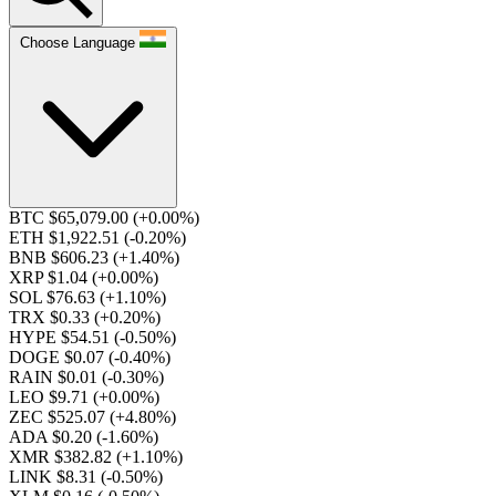
Choose Language
BTC $65,079.00
(+0.00%)
ETH $1,922.51
(-0.20%)
BNB $606.23
(+1.40%)
XRP $1.04
(+0.00%)
SOL $76.63
(+1.10%)
TRX $0.33
(+0.20%)
HYPE $54.51
(-0.50%)
DOGE $0.07
(-0.40%)
RAIN $0.01
(-0.30%)
LEO $9.71
(+0.00%)
ZEC $525.07
(+4.80%)
ADA $0.20
(-1.60%)
XMR $382.82
(+1.10%)
LINK $8.31
(-0.50%)