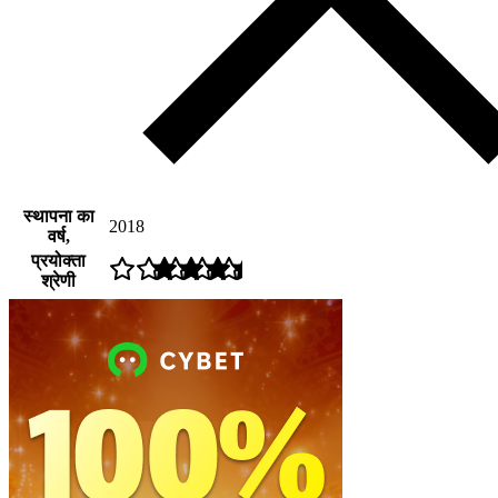
स्थापना का
2018
वर्ष,
प्रयोक्ता
श्रेणी