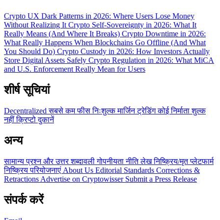
Crypto UX Dark Patterns in 2026: Where Users Lose Money
Without Realizing It
Crypto Self-Sovereignty in 2026: What It
Really Means (And Where It Breaks)
Crypto Downtime in 2026:
What Really Happens When Blockchains Go Offline (And What
You Should Do)
Crypto Custody in 2026: How Investors Actually
Store Digital Assets Safely
Crypto Regulation in 2026: What MiCA
and U.S. Enforcement Really Mean for Users
शीर्ष सूचियां
Decentralized
सबसे कम फीस
निःशुल्क
मार्जिन ट्रेडिंग
कोई निर्माता शुल्क
नहीं
क्रिप्टो दुकानें
अन्य
सामान्य प्रश्न और उत्तर
शब्दावली
गोपनीयता नीति
लेख
निष्क्रिय/मृत प्लेटफार्म
निष्क्रिय परियोजनाएं
About Us
Editorial Standards
Corrections &
Retractions
Advertise on Cryptowisser
Submit a Press Release
संपर्क करें