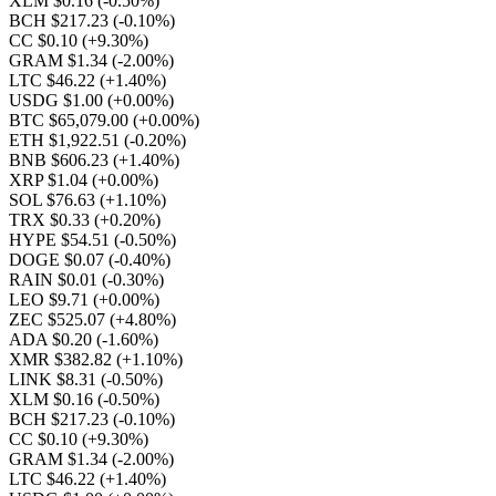
XLM $0.16
(-0.50%)
BCH $217.23
(-0.10%)
CC $0.10
(+9.30%)
GRAM $1.34
(-2.00%)
LTC $46.22
(+1.40%)
USDG $1.00
(+0.00%)
BTC $65,079.00
(+0.00%)
ETH $1,922.51
(-0.20%)
BNB $606.23
(+1.40%)
XRP $1.04
(+0.00%)
SOL $76.63
(+1.10%)
TRX $0.33
(+0.20%)
HYPE $54.51
(-0.50%)
DOGE $0.07
(-0.40%)
RAIN $0.01
(-0.30%)
LEO $9.71
(+0.00%)
ZEC $525.07
(+4.80%)
ADA $0.20
(-1.60%)
XMR $382.82
(+1.10%)
LINK $8.31
(-0.50%)
XLM $0.16
(-0.50%)
BCH $217.23
(-0.10%)
CC $0.10
(+9.30%)
GRAM $1.34
(-2.00%)
LTC $46.22
(+1.40%)