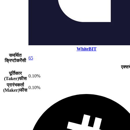
WhiteBIT
समर्थित
65
क्रिप्टोकरेंसी
एक्स
पूर्तिकार
0.10%
(Taker)फीस
प्रारंभकर्ता
0.10%
(Maker)फीस