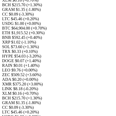
XLM $0.16
(+0.70%)
BCH $215.70
(+1.30%)
GRAM $1.35
(-1.80%)
CC $0.09
(-3.30%)
LTC $45.46
(+0.20%)
USDG $1.00
(+0.00%)
BTC $64,904.00
(+0.70%)
ETH $1,915.52
(+0.30%)
BNB $592.45
(+0.40%)
XRP $1.02
(-1.10%)
SOL $73.60
(+1.30%)
TRX $0.33
(+0.10%)
HYPE $54.03
(-3.20%)
DOGE $0.07
(+1.40%)
RAIN $0.01
(+1.40%)
LEO $9.76
(+0.00%)
ZEC $509.52
(+3.60%)
ADA $0.20
(+0.00%)
XMR $375.20
(+3.00%)
LINK $8.18
(-0.20%)
XLM $0.16
(+0.70%)
BCH $215.70
(+1.30%)
GRAM $1.35
(-1.80%)
CC $0.09
(-3.30%)
LTC $45.46
(+0.20%)