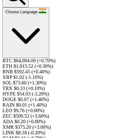
Choose Language
BTC $64,904.00
(+0.70%)
ETH $1,915.52
(+0.30%)
BNB $592.45
(+0.40%)
XRP $1.02
(-1.10%)
SOL $73.60
(+1.30%)
TRX $0.33
(+0.10%)
HYPE $54.03
(-3.20%)
DOGE $0.07
(+1.40%)
RAIN $0.01
(+1.40%)
LEO $9.76
(+0.00%)
ZEC $509.52
(+3.60%)
ADA $0.20
(+0.00%)
XMR $375.20
(+3.00%)
LINK $8.18
(-0.20%)