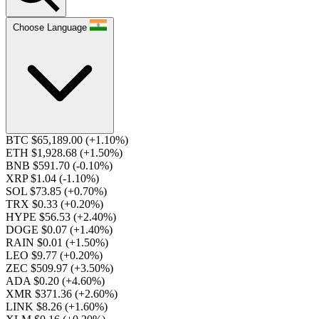
Choose Language
BTC $65,189.00
(+1.10%)
ETH $1,928.68
(+1.50%)
BNB $591.70
(-0.10%)
XRP $1.04
(-1.10%)
SOL $73.85
(+0.70%)
TRX $0.33
(+0.20%)
HYPE $56.53
(+2.40%)
DOGE $0.07
(+1.40%)
RAIN $0.01
(+1.50%)
LEO $9.77
(+0.20%)
ZEC $509.97
(+3.50%)
ADA $0.20
(+4.60%)
XMR $371.36
(+2.60%)
LINK $8.26
(+1.60%)