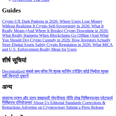
Guides
Crypto UX Dark Patterns in 2026: Where Users Lose Money
Without Realizing It
Crypto Self-Sovereignty in 2026: What It
Really Means (And Where It Breaks)
Crypto Downtime in 2026:
What Really Happens When Blockchains Go Offline (And What
You Should Do)
Crypto Custody in 2026: How Investors Actually
Store Digital Assets Safely
Crypto Regulation in 2026: What MiCA
and U.S. Enforcement Really Mean for Users
शीर्ष सूचियां
Decentralized
सबसे कम फीस
निःशुल्क
मार्जिन ट्रेडिंग
कोई निर्माता शुल्क
नहीं
क्रिप्टो दुकानें
अन्य
सामान्य प्रश्न और उत्तर
शब्दावली
गोपनीयता नीति
लेख
निष्क्रिय/मृत प्लेटफार्म
निष्क्रिय परियोजनाएं
About Us
Editorial Standards
Corrections &
Retractions
Advertise on Cryptowisser
Submit a Press Release