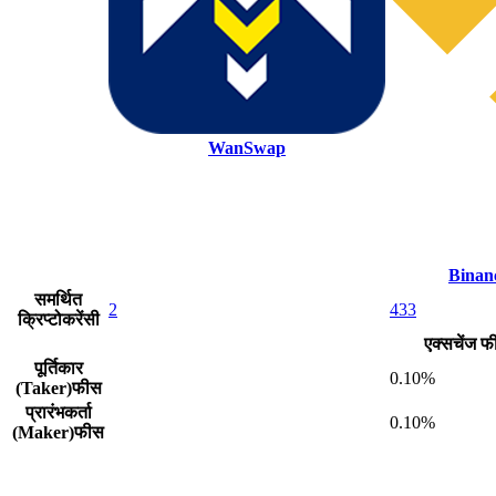
WanSwap
Binan
समर्थित
2
433
क्रिप्टोकरेंसी
एक्सचेंज फ
पूर्तिकार
0.10%
(Taker)फीस
प्रारंभकर्ता
0.10%
(Maker)फीस