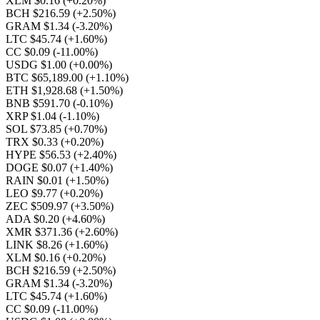
XLM $0.16
(+0.20%)
BCH $216.59
(+2.50%)
GRAM $1.34
(-3.20%)
LTC $45.74
(+1.60%)
CC $0.09
(-11.00%)
USDG $1.00
(+0.00%)
BTC $65,189.00
(+1.10%)
ETH $1,928.68
(+1.50%)
BNB $591.70
(-0.10%)
XRP $1.04
(-1.10%)
SOL $73.85
(+0.70%)
TRX $0.33
(+0.20%)
HYPE $56.53
(+2.40%)
DOGE $0.07
(+1.40%)
RAIN $0.01
(+1.50%)
LEO $9.77
(+0.20%)
ZEC $509.97
(+3.50%)
ADA $0.20
(+4.60%)
XMR $371.36
(+2.60%)
LINK $8.26
(+1.60%)
XLM $0.16
(+0.20%)
BCH $216.59
(+2.50%)
GRAM $1.34
(-3.20%)
LTC $45.74
(+1.60%)
CC $0.09
(-11.00%)