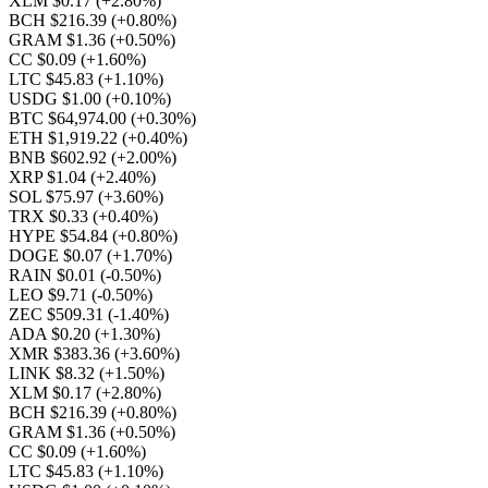
XLM $0.17
(+2.80%)
BCH $216.39
(+0.80%)
GRAM $1.36
(+0.50%)
CC $0.09
(+1.60%)
LTC $45.83
(+1.10%)
USDG $1.00
(+0.10%)
BTC $64,974.00
(+0.30%)
ETH $1,919.22
(+0.40%)
BNB $602.92
(+2.00%)
XRP $1.04
(+2.40%)
SOL $75.97
(+3.60%)
TRX $0.33
(+0.40%)
HYPE $54.84
(+0.80%)
DOGE $0.07
(+1.70%)
RAIN $0.01
(-0.50%)
LEO $9.71
(-0.50%)
ZEC $509.31
(-1.40%)
ADA $0.20
(+1.30%)
XMR $383.36
(+3.60%)
LINK $8.32
(+1.50%)
XLM $0.17
(+2.80%)
BCH $216.39
(+0.80%)
GRAM $1.36
(+0.50%)
CC $0.09
(+1.60%)
LTC $45.83
(+1.10%)