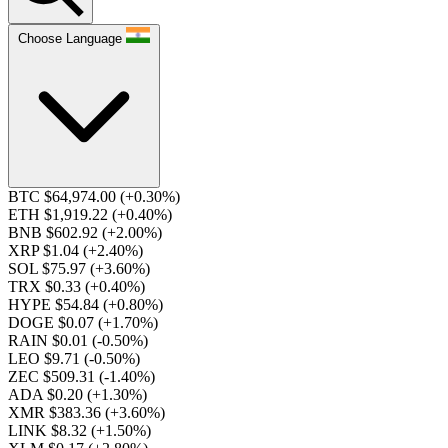
Choose Language
BTC $64,974.00
(+0.30%)
ETH $1,919.22
(+0.40%)
BNB $602.92
(+2.00%)
XRP $1.04
(+2.40%)
SOL $75.97
(+3.60%)
TRX $0.33
(+0.40%)
HYPE $54.84
(+0.80%)
DOGE $0.07
(+1.70%)
RAIN $0.01
(-0.50%)
LEO $9.71
(-0.50%)
ZEC $509.31
(-1.40%)
ADA $0.20
(+1.30%)
XMR $383.36
(+3.60%)
LINK $8.32
(+1.50%)