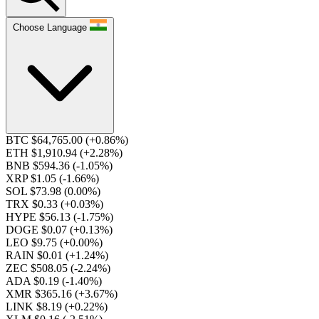
Choose Language
BTC $64,765.00
(+0.86%)
ETH $1,910.94
(+2.28%)
BNB $594.36
(-1.05%)
XRP $1.05
(-1.66%)
SOL $73.98
(0.00%)
TRX $0.33
(+0.03%)
HYPE $56.13
(-1.75%)
DOGE $0.07
(+0.13%)
LEO $9.75
(+0.00%)
RAIN $0.01
(+1.24%)
ZEC $508.05
(-2.24%)
ADA $0.19
(-1.40%)
XMR $365.16
(+3.67%)
LINK $8.19
(+0.22%)