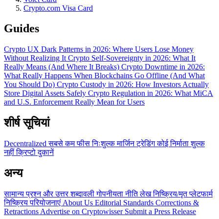
Crypto.com Visa Card
Guides
Crypto UX Dark Patterns in 2026: Where Users Lose Money
Without Realizing It
Crypto Self-Sovereignty in 2026: What It
Really Means (And Where It Breaks)
Crypto Downtime in 2026:
What Really Happens When Blockchains Go Offline (And What
You Should Do)
Crypto Custody in 2026: How Investors Actually
Store Digital Assets Safely
Crypto Regulation in 2026: What MiCA
and U.S. Enforcement Really Mean for Users
शीर्ष सूचियां
Decentralized
सबसे कम फीस
निःशुल्क
मार्जिन ट्रेडिंग
कोई निर्माता शुल्क
नहीं
क्रिप्टो दुकानें
अन्य
सामान्य प्रश्न और उत्तर
शब्दावली
गोपनीयता नीति
लेख
निष्क्रिय/मृत प्लेटफार्म
निष्क्रिय परियोजनाएं
About Us
Editorial Standards
Corrections &
Retractions
Advertise on Cryptowisser
Submit a Press Release