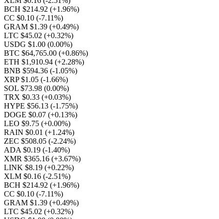
XLM $0.16
(-2.51%)
BCH $214.92
(+1.96%)
CC $0.10
(-7.11%)
GRAM $1.39
(+0.49%)
LTC $45.02
(+0.32%)
USDG $1.00
(0.00%)
BTC $64,765.00
(+0.86%)
ETH $1,910.94
(+2.28%)
BNB $594.36
(-1.05%)
XRP $1.05
(-1.66%)
SOL $73.98
(0.00%)
TRX $0.33
(+0.03%)
HYPE $56.13
(-1.75%)
DOGE $0.07
(+0.13%)
LEO $9.75
(+0.00%)
RAIN $0.01
(+1.24%)
ZEC $508.05
(-2.24%)
ADA $0.19
(-1.40%)
XMR $365.16
(+3.67%)
LINK $8.19
(+0.22%)
XLM $0.16
(-2.51%)
BCH $214.92
(+1.96%)
CC $0.10
(-7.11%)
GRAM $1.39
(+0.49%)
LTC $45.02
(+0.32%)