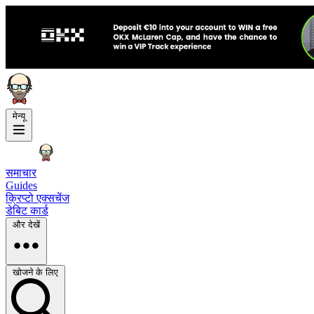
मेन्यू
समाचार
Guides
क्रिप्टो एक्सचेंज
डेबिट कार्ड
और देखें
खोजने के लिए