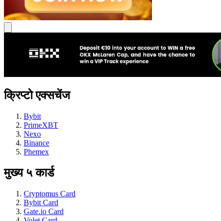
क्रिप्टो एक्सचेंज
Bybit
PrimeXBT
Nexo
Binance
Phemex
मुख्य ५ कार्ड
Cryptomus Card
Bybit Card
Gate.io Card
Volet Card