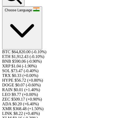
Choose Language
BTC $64,820.00
(-0.10%)
ETH $1,912.43
(-0.10%)
BNB $590.06
(-0.90%)
XRP $1.04
(-1.90%)
SOL $73.47
(-0.40%)
TRX $0.33
(+0.00%)
HYPE $56.72
(+0.80%)
DOGE $0.07
(-0.60%)
RAIN $0.01
(+1.40%)
LEO $9.77
(+0.00%)
ZEC $509.17
(+0.90%)
ADA $0.20
(+6.40%)
XMR $368.48
(+1.50%)
LINK $8.22
(+0.40%)