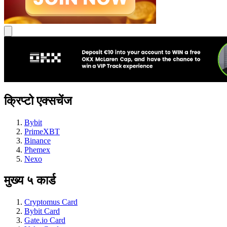
क्रिप्टो एक्सचेंज
Bybit
PrimeXBT
Binance
Phemex
Nexo
मुख्य ५ कार्ड
Cryptomus Card
Bybit Card
Gate.io Card