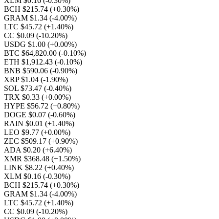
XLM $0.16
(-0.30%)
BCH $215.74
(+0.30%)
GRAM $1.34
(-4.00%)
LTC $45.72
(+1.40%)
CC $0.09
(-10.20%)
USDG $1.00
(+0.00%)
BTC $64,820.00
(-0.10%)
ETH $1,912.43
(-0.10%)
BNB $590.06
(-0.90%)
XRP $1.04
(-1.90%)
SOL $73.47
(-0.40%)
TRX $0.33
(+0.00%)
HYPE $56.72
(+0.80%)
DOGE $0.07
(-0.60%)
RAIN $0.01
(+1.40%)
LEO $9.77
(+0.00%)
ZEC $509.17
(+0.90%)
ADA $0.20
(+6.40%)
XMR $368.48
(+1.50%)
LINK $8.22
(+0.40%)
XLM $0.16
(-0.30%)
BCH $215.74
(+0.30%)
GRAM $1.34
(-4.00%)
LTC $45.72
(+1.40%)
CC $0.09
(-10.20%)