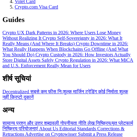
Volet Card
Crypto.com Visa Card
Guides
Crypto UX Dark Patterns in 2026: Where Users Lose Money
Without Realizing It
Crypto Self-Sovereignty in 2026: What It
Really Means (And Where It Breaks)
Crypto Downtime in 2026:
What Really Happens When Blockchains Go Offline (And What
You Should Do)
Crypto Custody in 2026: How Investors Actually
Store Digital Assets Safely
Crypto Regulation in 2026: What MiCA
and U.S. Enforcement Really Mean for Users
शीर्ष सूचियां
Decentralized
सबसे कम फीस
निःशुल्क
मार्जिन ट्रेडिंग
कोई निर्माता शुल्क
नहीं
क्रिप्टो दुकानें
अन्य
सामान्य प्रश्न और उत्तर
शब्दावली
गोपनीयता नीति
लेख
निष्क्रिय/मृत प्लेटफार्म
निष्क्रिय परियोजनाएं
About Us
Editorial Standards
Corrections &
Retractions
Advertise on Cryptowisser
Submit a Press Release