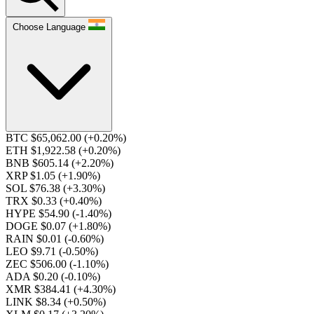
Choose Language
BTC $65,062.00
(+0.20%)
ETH $1,922.58
(+0.20%)
BNB $605.14
(+2.20%)
XRP $1.05
(+1.90%)
SOL $76.38
(+3.30%)
TRX $0.33
(+0.40%)
HYPE $54.90
(-1.40%)
DOGE $0.07
(+1.80%)
RAIN $0.01
(-0.60%)
LEO $9.71
(-0.50%)
ZEC $506.00
(-1.10%)
ADA $0.20
(-0.10%)
XMR $384.41
(+4.30%)
LINK $8.34
(+0.50%)