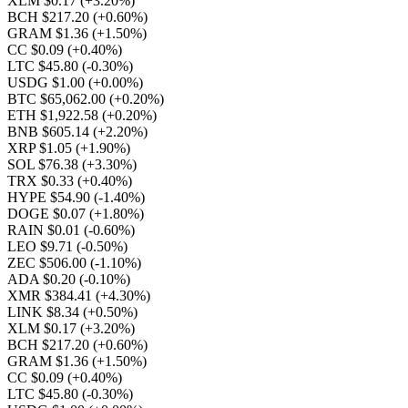
XLM $0.17
(+3.20%)
BCH $217.20
(+0.60%)
GRAM $1.36
(+1.50%)
CC $0.09
(+0.40%)
LTC $45.80
(-0.30%)
USDG $1.00
(+0.00%)
BTC $65,062.00
(+0.20%)
ETH $1,922.58
(+0.20%)
BNB $605.14
(+2.20%)
XRP $1.05
(+1.90%)
SOL $76.38
(+3.30%)
TRX $0.33
(+0.40%)
HYPE $54.90
(-1.40%)
DOGE $0.07
(+1.80%)
RAIN $0.01
(-0.60%)
LEO $9.71
(-0.50%)
ZEC $506.00
(-1.10%)
ADA $0.20
(-0.10%)
XMR $384.41
(+4.30%)
LINK $8.34
(+0.50%)
XLM $0.17
(+3.20%)
BCH $217.20
(+0.60%)
GRAM $1.36
(+1.50%)
CC $0.09
(+0.40%)
LTC $45.80
(-0.30%)