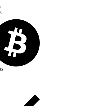
0%
0%
05