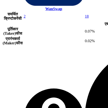
WanSwap
समर्थित
2
18
क्रिप्टोकरेंसी
एक
पूर्तिकार
0.07%
(Taker)फीस
प्रारंभकर्ता
0.02%
(Maker)फीस