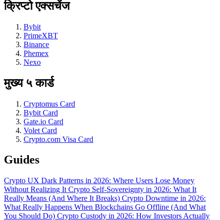
क्रिप्टो एक्सचेंज
Bybit
PrimeXBT
Binance
Phemex
Nexo
मुख्य ५ कार्ड
Cryptomus Card
Bybit Card
Gate.io Card
Volet Card
Crypto.com Visa Card
Guides
Crypto UX Dark Patterns in 2026: Where Users Lose Money
Without Realizing It
Crypto Self-Sovereignty in 2026: What It
Really Means (And Where It Breaks)
Crypto Downtime in 2026:
What Really Happens When Blockchains Go Offline (And What
You Should Do)
Crypto Custody in 2026: How Investors Actually