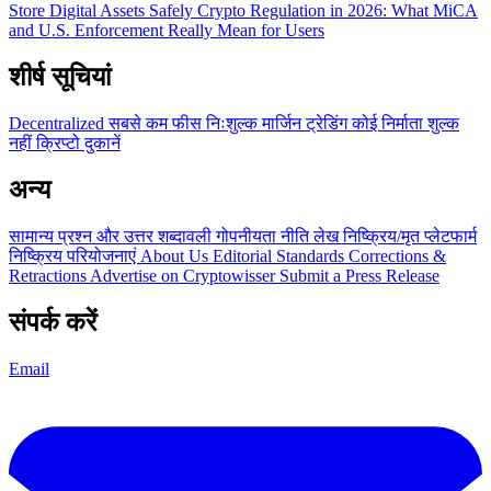
Store Digital Assets Safely
Crypto Regulation in 2026: What MiCA
and U.S. Enforcement Really Mean for Users
शीर्ष सूचियां
Decentralized
सबसे कम फीस
निःशुल्क
मार्जिन ट्रेडिंग
कोई निर्माता शुल्क
नहीं
क्रिप्टो दुकानें
अन्य
सामान्य प्रश्न और उत्तर
शब्दावली
गोपनीयता नीति
लेख
निष्क्रिय/मृत प्लेटफार्म
निष्क्रिय परियोजनाएं
About Us
Editorial Standards
Corrections &
Retractions
Advertise on Cryptowisser
Submit a Press Release
संपर्क करें
Email