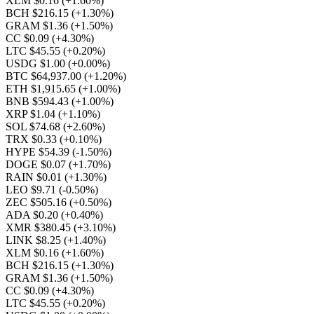
XLM $0.16
(+1.60%)
BCH $216.15
(+1.30%)
GRAM $1.36
(+1.50%)
CC $0.09
(+4.30%)
LTC $45.55
(+0.20%)
USDG $1.00
(+0.00%)
BTC $64,937.00
(+1.20%)
ETH $1,915.65
(+1.00%)
BNB $594.43
(+1.00%)
XRP $1.04
(+1.10%)
SOL $74.68
(+2.60%)
TRX $0.33
(+0.10%)
HYPE $54.39
(-1.50%)
DOGE $0.07
(+1.70%)
RAIN $0.01
(+1.30%)
LEO $9.71
(-0.50%)
ZEC $505.16
(+0.50%)
ADA $0.20
(+0.40%)
XMR $380.45
(+3.10%)
LINK $8.25
(+1.40%)
XLM $0.16
(+1.60%)
BCH $216.15
(+1.30%)
GRAM $1.36
(+1.50%)
CC $0.09
(+4.30%)
LTC $45.55
(+0.20%)