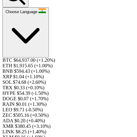
Choose Language
BTC $64,937.00
(+1.20%)
ETH $1,915.65
(+1.00%)
BNB $594.43
(+1.00%)
XRP $1.04
(+1.10%)
SOL $74.68
(+2.60%)
TRX $0.33
(+0.10%)
HYPE $54.39
(-1.50%)
DOGE $0.07
(+1.70%)
RAIN $0.01
(+1.30%)
LEO $9.71
(-0.50%)
ZEC $505.16
(+0.50%)
ADA $0.20
(+0.40%)
XMR $380.45
(+3.10%)
LINK $8.25
(+1.40%)