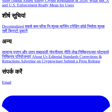
Store Digital Assets Safely
Crypto Regulation in 2026: What MiCA
and U.S. Enforcement Really Mean for Users
शीर्ष सूचियां
Decentralized
सबसे कम फीस
निःशुल्क
मार्जिन ट्रेडिंग
कोई निर्माता शुल्क
नहीं
क्रिप्टो दुकानें
अन्य
सामान्य प्रश्न और उत्तर
शब्दावली
गोपनीयता नीति
लेख
निष्क्रिय/मृत प्लेटफार्म
निष्क्रिय परियोजनाएं
About Us
Editorial Standards
Corrections &
Retractions
Advertise on Cryptowisser
Submit a Press Release
संपर्क करें
Email