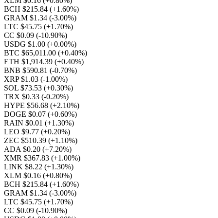
XLM $0.16
(+0.80%)
BCH $215.84
(+1.60%)
GRAM $1.34
(-3.00%)
LTC $45.75
(+1.70%)
CC $0.09
(-10.90%)
USDG $1.00
(+0.00%)
BTC $65,011.00
(+0.40%)
ETH $1,914.39
(+0.40%)
BNB $590.81
(-0.70%)
XRP $1.03
(-1.00%)
SOL $73.53
(+0.30%)
TRX $0.33
(-0.20%)
HYPE $56.68
(+2.10%)
DOGE $0.07
(+0.60%)
RAIN $0.01
(+1.30%)
LEO $9.77
(+0.20%)
ZEC $510.39
(+1.10%)
ADA $0.20
(+7.20%)
XMR $367.83
(+1.00%)
LINK $8.22
(+1.30%)
XLM $0.16
(+0.80%)
BCH $215.84
(+1.60%)
GRAM $1.34
(-3.00%)
LTC $45.75
(+1.70%)
CC $0.09
(-10.90%)