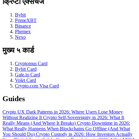
क्रिप्टो एक्सचेंज
Bybit
PrimeXBT
Binance
Phemex
Nexo
मुख्य ५ कार्ड
Cryptomus Card
Bybit Card
Gate.io Card
Volet Card
Crypto.com Visa Card
Guides
Crypto UX Dark Patterns in 2026: Where Users Lose Money
Without Realizing It
Crypto Self-Sovereignty in 2026: What It
Really Means (And Where It Breaks)
Crypto Downtime in 2026:
What Really Happens When Blockchains Go Offline (And What
You Should Do)
Crypto Custody in 2026: How Investors Actually