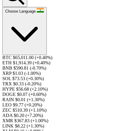
Choose Language
BTC $65,011.00
(+0.40%)
ETH $1,914.39
(+0.40%)
BNB $590.81
(-0.70%)
XRP $1.03
(-1.00%)
SOL $73.53
(+0.30%)
TRX $0.33
(-0.20%)
HYPE $56.68
(+2.10%)
DOGE $0.07
(+0.60%)
RAIN $0.01
(+1.30%)
LEO $9.77
(+0.20%)
ZEC $510.39
(+1.10%)
ADA $0.20
(+7.20%)
XMR $367.83
(+1.00%)
LINK $8.22
(+1.30%)