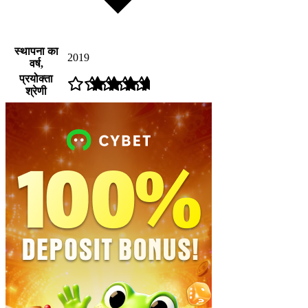
स्थापना का
2019
वर्ष,
प्रयोक्ता
श्रेणी