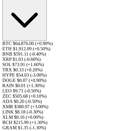
BTC $64,876.00
(+0.90%)
ETH $1,912.09
(+0.50%)
BNB $591.11
(-0.40%)
XRP $1.03
(-0.60%)
SOL $73.91
(+1.60%)
TRX $0.33
(+0.20%)
HYPE $54.03
(-3.00%)
DOGE $0.07
(+0.90%)
RAIN $0.01
(+1.30%)
LEO $9.71
(-0.50%)
ZEC $505.68
(+0.10%)
ADA $0.20
(-0.50%)
XMR $380.97
(+3.00%)
LINK $8.18
(-0.30%)
XLM $0.16
(+0.00%)
BCH $215.99
(+1.30%)
GRAM $1.35
(-1.30%)