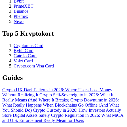
Bybit
PrimeXBT
Binance
Phemex
Nexo
Top 5 Kryptokort
Cryptomus Card
Bybit Card
Gate.io Card
Volet Card
Crypto.com Visa Card
Guides
Crypto UX Dark Patterns in 2026: Where Users Lose Money
Without Realizing It
Crypto Self-Sovereignty in 2026: What It
Really Means (And Where It Breaks)
Crypto Downtime in 2026:
What Really Happens When Blockchains Go Offline (And What
You Should Do)
Crypto Custody in 2026: How Investors Actually
Store Digital Assets Safely
Crypto Regulation in 2026: What MiCA
and U.S. Enforcement Really Mean for Users