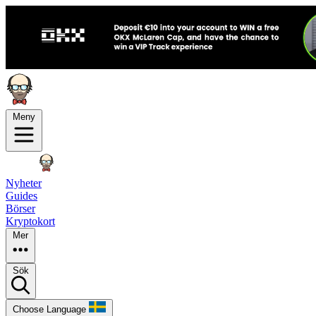
Meny
Nyheter
Guides
Börser
Kryptokort
Mer
Sök
Choose Language