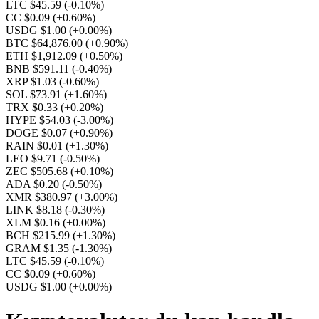
LTC $45.59
(-0.10%)
CC $0.09
(+0.60%)
USDG $1.00
(+0.00%)
BTC $64,876.00
(+0.90%)
ETH $1,912.09
(+0.50%)
BNB $591.11
(-0.40%)
XRP $1.03
(-0.60%)
SOL $73.91
(+1.60%)
TRX $0.33
(+0.20%)
HYPE $54.03
(-3.00%)
DOGE $0.07
(+0.90%)
RAIN $0.01
(+1.30%)
LEO $9.71
(-0.50%)
ZEC $505.68
(+0.10%)
ADA $0.20
(-0.50%)
XMR $380.97
(+3.00%)
LINK $8.18
(-0.30%)
XLM $0.16
(+0.00%)
BCH $215.99
(+1.30%)
GRAM $1.35
(-1.30%)
LTC $45.59
(-0.10%)
CC $0.09
(+0.60%)
USDG $1.00
(+0.00%)