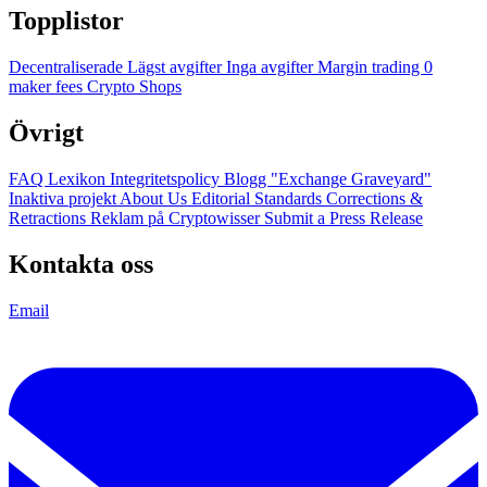
Topplistor
Decentraliserade
Lägst avgifter
Inga avgifter
Margin trading
0
maker fees
Crypto Shops
Övrigt
FAQ
Lexikon
Integritetspolicy
Blogg
"Exchange Graveyard"
Inaktiva projekt
About Us
Editorial Standards
Corrections &
Retractions
Reklam på Cryptowisser
Submit a Press Release
Kontakta oss
Email