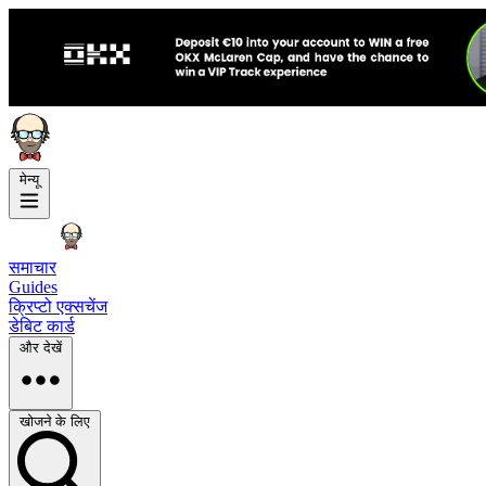
मेन्यू
समाचार
Guides
क्रिप्टो एक्सचेंज
डेबिट कार्ड
और देखें
खोजने के लिए