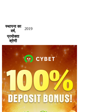
स्थापना का
2019
वर्ष,
प्रयोक्ता
श्रेणी