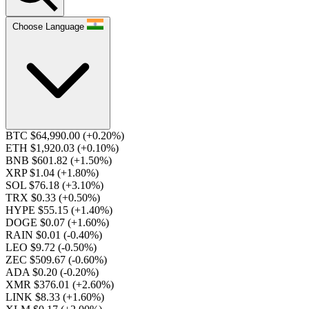
Choose Language
BTC $64,990.00
(+0.20%)
ETH $1,920.03
(+0.10%)
BNB $601.82
(+1.50%)
XRP $1.04
(+1.80%)
SOL $76.18
(+3.10%)
TRX $0.33
(+0.50%)
HYPE $55.15
(+1.40%)
DOGE $0.07
(+1.60%)
RAIN $0.01
(-0.40%)
LEO $9.72
(-0.50%)
ZEC $509.67
(-0.60%)
ADA $0.20
(-0.20%)
XMR $376.01
(+2.60%)
LINK $8.33
(+1.60%)