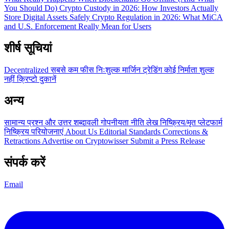
You Should Do)
Crypto Custody in 2026: How Investors Actually
Store Digital Assets Safely
Crypto Regulation in 2026: What MiCA
and U.S. Enforcement Really Mean for Users
शीर्ष सूचियां
Decentralized
सबसे कम फीस
निःशुल्क
मार्जिन ट्रेडिंग
कोई निर्माता शुल्क
नहीं
क्रिप्टो दुकानें
अन्य
सामान्य प्रश्न और उत्तर
शब्दावली
गोपनीयता नीति
लेख
निष्क्रिय/मृत प्लेटफार्म
निष्क्रिय परियोजनाएं
About Us
Editorial Standards
Corrections &
Retractions
Advertise on Cryptowisser
Submit a Press Release
संपर्क करें
Email