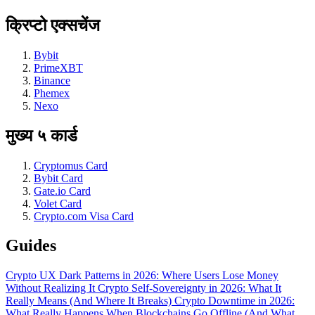
क्रिप्टो एक्सचेंज
Bybit
PrimeXBT
Binance
Phemex
Nexo
मुख्य ५ कार्ड
Cryptomus Card
Bybit Card
Gate.io Card
Volet Card
Crypto.com Visa Card
Guides
Crypto UX Dark Patterns in 2026: Where Users Lose Money
Without Realizing It
Crypto Self-Sovereignty in 2026: What It
Really Means (And Where It Breaks)
Crypto Downtime in 2026:
What Really Happens When Blockchains Go Offline (And What