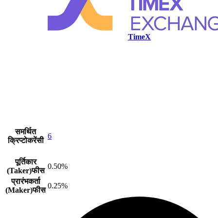
TimeX
समर्थित
6
क्रिप्टोकरेंसी
पूर्तिकार
0.50%
(Taker)फीस
प्रारंभकर्ता
0.25%
(Maker)फीस