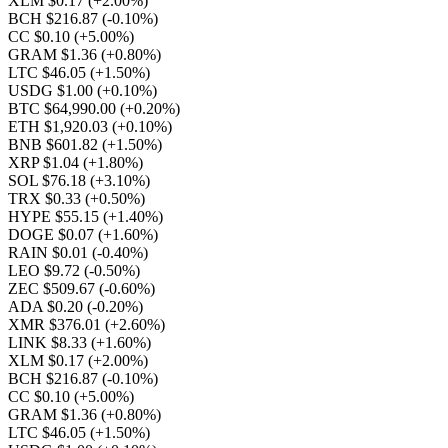
XLM $0.17
(+2.00%)
BCH $216.87
(-0.10%)
CC $0.10
(+5.00%)
GRAM $1.36
(+0.80%)
LTC $46.05
(+1.50%)
USDG $1.00
(+0.10%)
BTC $64,990.00
(+0.20%)
ETH $1,920.03
(+0.10%)
BNB $601.82
(+1.50%)
XRP $1.04
(+1.80%)
SOL $76.18
(+3.10%)
TRX $0.33
(+0.50%)
HYPE $55.15
(+1.40%)
DOGE $0.07
(+1.60%)
RAIN $0.01
(-0.40%)
LEO $9.72
(-0.50%)
ZEC $509.67
(-0.60%)
ADA $0.20
(-0.20%)
XMR $376.01
(+2.60%)
LINK $8.33
(+1.60%)
XLM $0.17
(+2.00%)
BCH $216.87
(-0.10%)
CC $0.10
(+5.00%)
GRAM $1.36
(+0.80%)
LTC $46.05
(+1.50%)