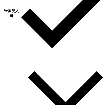
米国受入
可