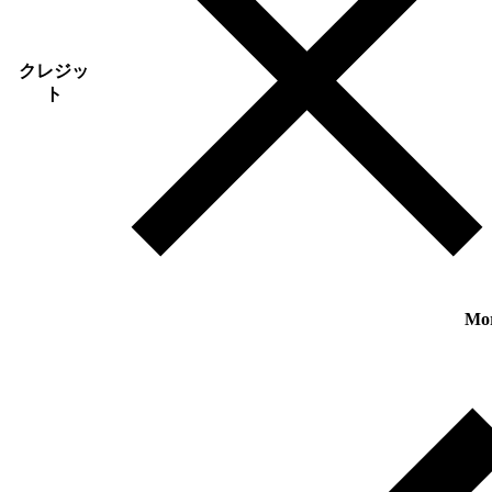
クレジッ
ト
Mo