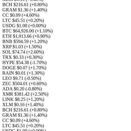
BCH $216.61
(+0.80%)
GRAM $1.36
(+1.40%)
CC $0.09
(+4.60%)
LTC $45.51
(+0.20%)
USDG $1.00
(+0.00%)
BTC $64,926.00
(+1.10%)
ETH $1,913.66
(+0.90%)
BNB $594.59
(+1.20%)
XRP $1.03
(+1.50%)
SOL $74.74
(+2.60%)
TRX $0.33
(+0.30%)
HYPE $54.38
(-1.70%)
DOGE $0.07
(+1.70%)
RAIN $0.01
(+1.30%)
LEO $9.71
(-0.50%)
ZEC $504.01
(+0.60%)
ADA $0.20
(-0.80%)
XMR $381.42
(+2.50%)
LINK $8.25
(+1.20%)
XLM $0.16
(+1.40%)
BCH $216.61
(+0.80%)
GRAM $1.36
(+1.40%)
CC $0.09
(+4.60%)
LTC $45.51
(+0.20%)
USDG $1.00
(+0.00%)