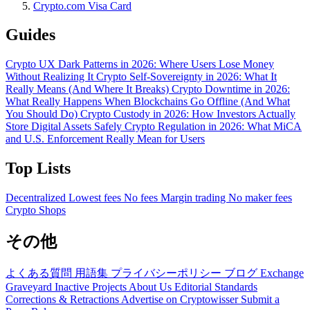
Crypto.com Visa Card
Guides
Crypto UX Dark Patterns in 2026: Where Users Lose Money
Without Realizing It
Crypto Self-Sovereignty in 2026: What It
Really Means (And Where It Breaks)
Crypto Downtime in 2026:
What Really Happens When Blockchains Go Offline (And What
You Should Do)
Crypto Custody in 2026: How Investors Actually
Store Digital Assets Safely
Crypto Regulation in 2026: What MiCA
and U.S. Enforcement Really Mean for Users
Top Lists
Decentralized
Lowest fees
No fees
Margin trading
No maker fees
Crypto Shops
その他
よくある質問
用語集
プライバシーポリシー
ブログ
Exchange
Graveyard
Inactive Projects
About Us
Editorial Standards
Corrections & Retractions
Advertise on Cryptowisser
Submit a