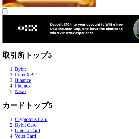
取引所トップ5
Bybit
PrimeXBT
Binance
Phemex
Nexo
カードトップ5
Cryptomus Card
Bybit Card
Gate.io Card
Volet Card