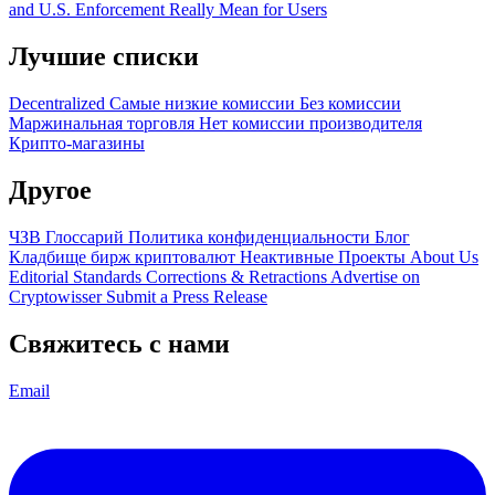
and U.S. Enforcement Really Mean for Users
Лучшие списки
Decentralized
Самые низкие комиссии
Без комиссии
Маржинальная торговля
Нет комиссии производителя
Крипто-магазины
Другое
ЧЗВ
Глоссарий
Политика конфиденциальности
Блог
Кладбище бирж криптовалют
Неактивные Проекты
About Us
Editorial Standards
Corrections & Retractions
Advertise on
Cryptowisser
Submit a Press Release
Свяжитесь с нами
Email