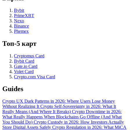
Bybit
PrimeXBT
Nexo
Binance
Phemex
Топ-5 карт
Cryptomus Card
Bybit Card
Gate.io Card
Volet Card
Crypto.com Visa Card
Guides
Crypto UX Dark Patterns in 2026: Where Users Lose Money
Without Realizing It
Crypto Self-Sovereignty in 2026: What It
Really Means (And Where It Breaks)
Crypto Downtime in 2026:
What Really Happens When Blockchains Go Offline (And What
You Should Do)
Crypto Custody in 2026: How Investors Actually
Store Digital Assets Safely
Crypto Regulation in 2026: What MiCA