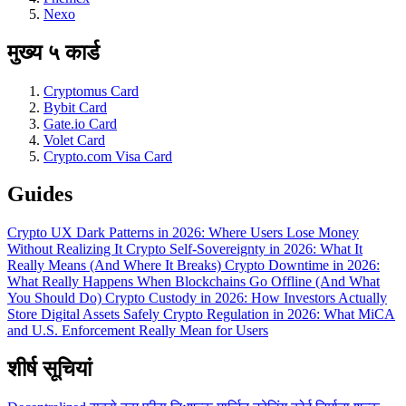
Nexo
मुख्य ५ कार्ड
Cryptomus Card
Bybit Card
Gate.io Card
Volet Card
Crypto.com Visa Card
Guides
Crypto UX Dark Patterns in 2026: Where Users Lose Money
Without Realizing It
Crypto Self-Sovereignty in 2026: What It
Really Means (And Where It Breaks)
Crypto Downtime in 2026:
What Really Happens When Blockchains Go Offline (And What
You Should Do)
Crypto Custody in 2026: How Investors Actually
Store Digital Assets Safely
Crypto Regulation in 2026: What MiCA
and U.S. Enforcement Really Mean for Users
शीर्ष सूचियां