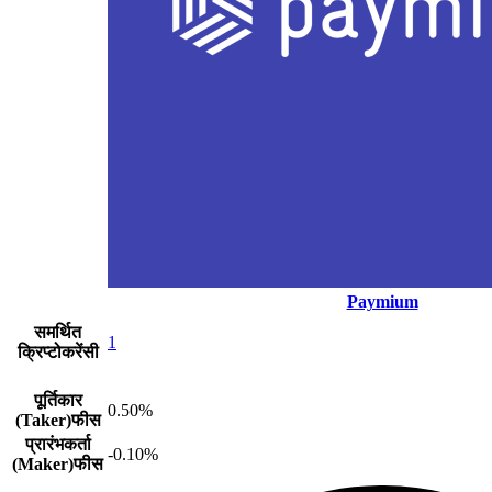
Paymium
समर्थित
1
क्रिप्टोकरेंसी
पूर्तिकार
0.50%
(Taker)फीस
प्रारंभकर्ता
-0.10%
(Maker)फीस