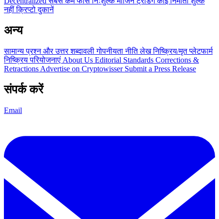
Decentralized
सबसे कम फीस
निःशुल्क
मार्जिन ट्रेडिंग
कोई निर्माता शुल्क
नहीं
क्रिप्टो दुकानें
अन्य
सामान्य प्रश्न और उत्तर
शब्दावली
गोपनीयता नीति
लेख
निष्क्रिय/मृत प्लेटफार्म
निष्क्रिय परियोजनाएं
About Us
Editorial Standards
Corrections &
Retractions
Advertise on Cryptowisser
Submit a Press Release
संपर्क करें
Email