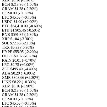
XLM $0.16
(-3.90%)
BCH $213.80
(-1.00%)
GRAM $1.38
(-2.30%)
CC $0.09
(-11.30%)
LTC $45.53
(+0.70%)
USDG $1.00
(+0.00%)
BTC $64,410.00
(-0.60%)
ETH $1,905.46
(-0.50%)
BNB $591.87
(-1.30%)
XRP $1.04
(-3.30%)
SOL $72.86
(-2.10%)
TRX $0.33
(-0.30%)
HYPE $55.95
(-2.20%)
DOGE $0.07
(-1.80%)
RAIN $0.01
(+0.70%)
LEO $9.75
(+0.00%)
ZEC $495.40
(-4.40%)
ADA $0.20
(+6.90%)
XMR $368.66
(+2.20%)
LINK $8.22
(+0.30%)
XLM $0.16
(-3.90%)
BCH $213.80
(-1.00%)
GRAM $1.38
(-2.30%)
CC $0.09
(-11.30%)
LTC $45.53
(+0.70%)