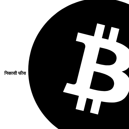
निकासी फीस