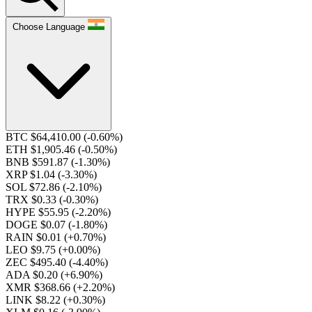
Choose Language
BTC $64,410.00
(-0.60%)
ETH $1,905.46
(-0.50%)
BNB $591.87
(-1.30%)
XRP $1.04
(-3.30%)
SOL $72.86
(-2.10%)
TRX $0.33
(-0.30%)
HYPE $55.95
(-2.20%)
DOGE $0.07
(-1.80%)
RAIN $0.01
(+0.70%)
LEO $9.75
(+0.00%)
ZEC $495.40
(-4.40%)
ADA $0.20
(+6.90%)
XMR $368.66
(+2.20%)
LINK $8.22
(+0.30%)