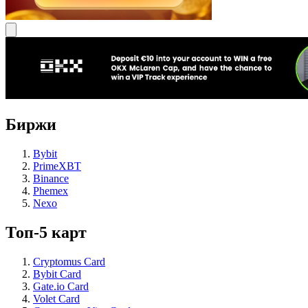
Биржи
Bybit
PrimeXBT
Binance
Phemex
Nexo
Топ-5 карт
Cryptomus Card
Bybit Card
Gate.io Card
Volet Card