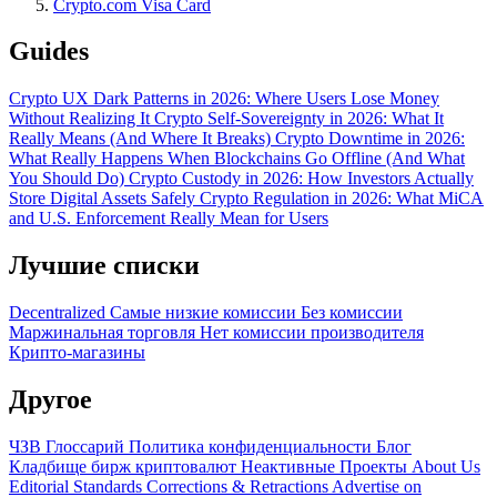
Crypto.com Visa Card
Guides
Crypto UX Dark Patterns in 2026: Where Users Lose Money
Without Realizing It
Crypto Self-Sovereignty in 2026: What It
Really Means (And Where It Breaks)
Crypto Downtime in 2026:
What Really Happens When Blockchains Go Offline (And What
You Should Do)
Crypto Custody in 2026: How Investors Actually
Store Digital Assets Safely
Crypto Regulation in 2026: What MiCA
and U.S. Enforcement Really Mean for Users
Лучшие списки
Decentralized
Самые низкие комиссии
Без комиссии
Маржинальная торговля
Нет комиссии производителя
Крипто-магазины
Другое
ЧЗВ
Глоссарий
Политика конфиденциальности
Блог
Кладбище бирж криптовалют
Неактивные Проекты
About Us
Editorial Standards
Corrections & Retractions
Advertise on