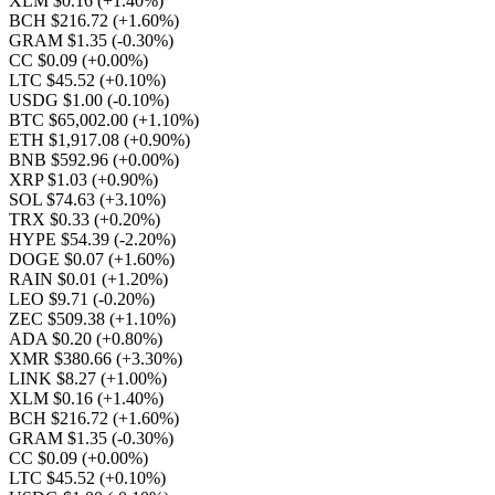
XLM $0.16
(+1.40%)
BCH $216.72
(+1.60%)
GRAM $1.35
(-0.30%)
CC $0.09
(+0.00%)
LTC $45.52
(+0.10%)
USDG $1.00
(-0.10%)
BTC $65,002.00
(+1.10%)
ETH $1,917.08
(+0.90%)
BNB $592.96
(+0.00%)
XRP $1.03
(+0.90%)
SOL $74.63
(+3.10%)
TRX $0.33
(+0.20%)
HYPE $54.39
(-2.20%)
DOGE $0.07
(+1.60%)
RAIN $0.01
(+1.20%)
LEO $9.71
(-0.20%)
ZEC $509.38
(+1.10%)
ADA $0.20
(+0.80%)
XMR $380.66
(+3.30%)
LINK $8.27
(+1.00%)
XLM $0.16
(+1.40%)
BCH $216.72
(+1.60%)
GRAM $1.35
(-0.30%)
CC $0.09
(+0.00%)
LTC $45.52
(+0.10%)