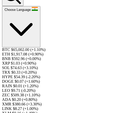
Choose Language
BTC $65,002.00
(+1.10%)
ETH $1,917.08
(+0.90%)
BNB $592.96
(+0.00%)
XRP $1.03
(+0.90%)
SOL $74.63
(+3.10%)
TRX $0.33
(+0.20%)
HYPE $54.39
(-2.20%)
DOGE $0.07
(+1.60%)
RAIN $0.01
(+1.20%)
LEO $9.71
(-0.20%)
ZEC $509.38
(+1.10%)
ADA $0.20
(+0.80%)
XMR $380.66
(+3.30%)
LINK $8.27
(+1.00%)