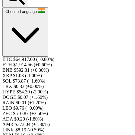
Choose Language
BTC $64,917.00
(+0.80%)
ETH $1,914.56
(+0.60%)
BNB $592.31
(+0.30%)
XRP $1.03
(-1.00%)
SOL $73.87
(+1.60%)
TRX $0.33
(+0.00%)
HYPE $54.39
(-2.90%)
DOGE $0.07
(+1.60%)
RAIN $0.01
(+1.20%)
LEO $9.76
(+0.00%)
ZEC $510.87
(+3.50%)
ADA $0.20
(-1.80%)
XMR $373.04
(+1.80%)
LINK $8.19
(-0.50%)