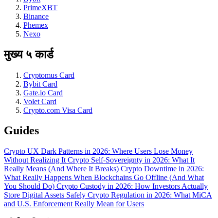
PrimeXBT
Binance
Phemex
Nexo
मुख्य ५ कार्ड
Cryptomus Card
Bybit Card
Gate.io Card
Volet Card
Crypto.com Visa Card
Guides
Crypto UX Dark Patterns in 2026: Where Users Lose Money
Without Realizing It
Crypto Self-Sovereignty in 2026: What It
Really Means (And Where It Breaks)
Crypto Downtime in 2026:
What Really Happens When Blockchains Go Offline (And What
You Should Do)
Crypto Custody in 2026: How Investors Actually
Store Digital Assets Safely
Crypto Regulation in 2026: What MiCA
and U.S. Enforcement Really Mean for Users