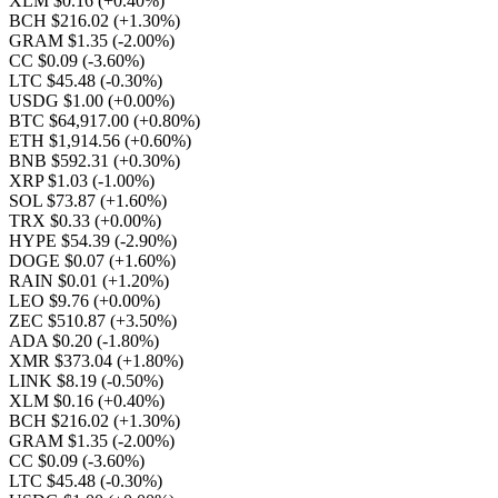
XLM $0.16
(+0.40%)
BCH $216.02
(+1.30%)
GRAM $1.35
(-2.00%)
CC $0.09
(-3.60%)
LTC $45.48
(-0.30%)
USDG $1.00
(+0.00%)
BTC $64,917.00
(+0.80%)
ETH $1,914.56
(+0.60%)
BNB $592.31
(+0.30%)
XRP $1.03
(-1.00%)
SOL $73.87
(+1.60%)
TRX $0.33
(+0.00%)
HYPE $54.39
(-2.90%)
DOGE $0.07
(+1.60%)
RAIN $0.01
(+1.20%)
LEO $9.76
(+0.00%)
ZEC $510.87
(+3.50%)
ADA $0.20
(-1.80%)
XMR $373.04
(+1.80%)
LINK $8.19
(-0.50%)
XLM $0.16
(+0.40%)
BCH $216.02
(+1.30%)
GRAM $1.35
(-2.00%)
CC $0.09
(-3.60%)
LTC $45.48
(-0.30%)