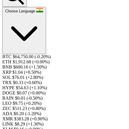
Choose Language
BTC $64,750.00
(-0.20%)
ETH $1,912.68
(+0.00%)
BNB $600.16
(+1.50%)
XRP $1.04
(+0.50%)
SOL $76.01
(+2.80%)
TRX $0.33
(+0.60%)
HYPE $54.63
(+1.10%)
DOGE $0.07
(+0.00%)
RAIN $0.01
(-0.50%)
LEO $9.75
(+0.20%)
ZEC $511.23
(+0.80%)
ADA $0.20
(-1.20%)
XMR $383.28
(+0.90%)
LINK $8.29
(+1.30%)