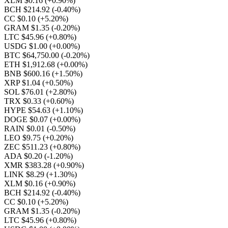
XLM $0.16
(+0.90%)
BCH $214.92
(-0.40%)
CC $0.10
(+5.20%)
GRAM $1.35
(-0.20%)
LTC $45.96
(+0.80%)
USDG $1.00
(+0.00%)
BTC $64,750.00
(-0.20%)
ETH $1,912.68
(+0.00%)
BNB $600.16
(+1.50%)
XRP $1.04
(+0.50%)
SOL $76.01
(+2.80%)
TRX $0.33
(+0.60%)
HYPE $54.63
(+1.10%)
DOGE $0.07
(+0.00%)
RAIN $0.01
(-0.50%)
LEO $9.75
(+0.20%)
ZEC $511.23
(+0.80%)
ADA $0.20
(-1.20%)
XMR $383.28
(+0.90%)
LINK $8.29
(+1.30%)
XLM $0.16
(+0.90%)
BCH $214.92
(-0.40%)
CC $0.10
(+5.20%)
GRAM $1.35
(-0.20%)
LTC $45.96
(+0.80%)