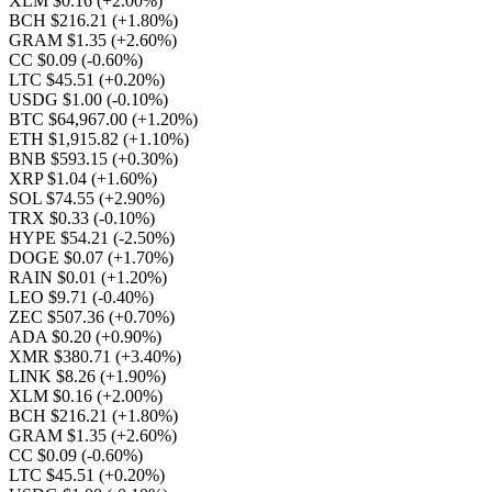
XLM $0.16
(+2.00%)
BCH $216.21
(+1.80%)
GRAM $1.35
(+2.60%)
CC $0.09
(-0.60%)
LTC $45.51
(+0.20%)
USDG $1.00
(-0.10%)
BTC $64,967.00
(+1.20%)
ETH $1,915.82
(+1.10%)
BNB $593.15
(+0.30%)
XRP $1.04
(+1.60%)
SOL $74.55
(+2.90%)
TRX $0.33
(-0.10%)
HYPE $54.21
(-2.50%)
DOGE $0.07
(+1.70%)
RAIN $0.01
(+1.20%)
LEO $9.71
(-0.40%)
ZEC $507.36
(+0.70%)
ADA $0.20
(+0.90%)
XMR $380.71
(+3.40%)
LINK $8.26
(+1.90%)
XLM $0.16
(+2.00%)
BCH $216.21
(+1.80%)
GRAM $1.35
(+2.60%)
CC $0.09
(-0.60%)
LTC $45.51
(+0.20%)