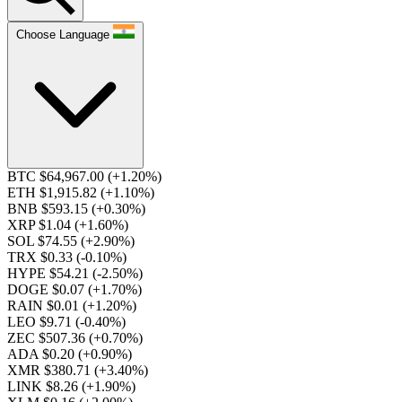
Choose Language
BTC $64,967.00
(+1.20%)
ETH $1,915.82
(+1.10%)
BNB $593.15
(+0.30%)
XRP $1.04
(+1.60%)
SOL $74.55
(+2.90%)
TRX $0.33
(-0.10%)
HYPE $54.21
(-2.50%)
DOGE $0.07
(+1.70%)
RAIN $0.01
(+1.20%)
LEO $9.71
(-0.40%)
ZEC $507.36
(+0.70%)
ADA $0.20
(+0.90%)
XMR $380.71
(+3.40%)
LINK $8.26
(+1.90%)