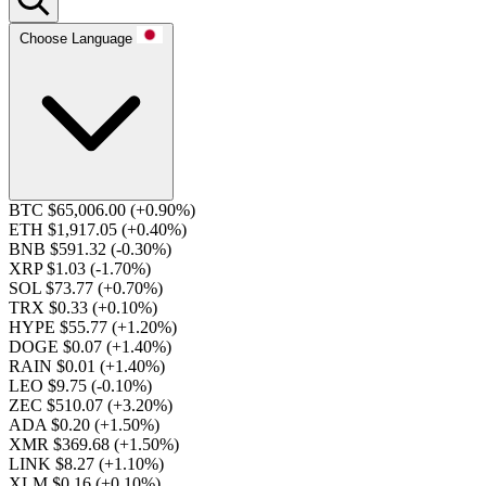
Choose Language
BTC $65,006.00
(+0.90%)
ETH $1,917.05
(+0.40%)
BNB $591.32
(-0.30%)
XRP $1.03
(-1.70%)
SOL $73.77
(+0.70%)
TRX $0.33
(+0.10%)
HYPE $55.77
(+1.20%)
DOGE $0.07
(+1.40%)
RAIN $0.01
(+1.40%)
LEO $9.75
(-0.10%)
ZEC $510.07
(+3.20%)
ADA $0.20
(+1.50%)
XMR $369.68
(+1.50%)
LINK $8.27
(+1.10%)
XLM $0.16
(+0.10%)