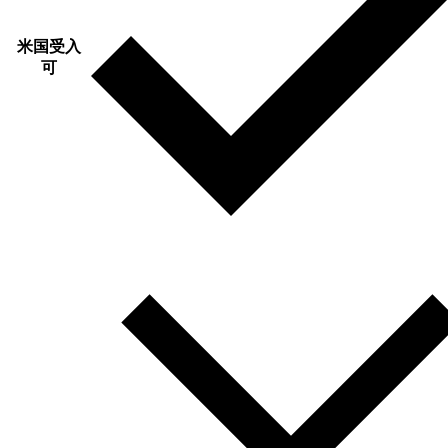
米国受入
可