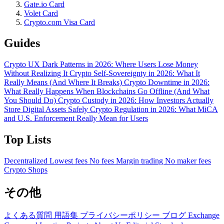
Gate.io Card
Volet Card
Crypto.com Visa Card
Guides
Crypto UX Dark Patterns in 2026: Where Users Lose Money
Without Realizing It
Crypto Self-Sovereignty in 2026: What It
Really Means (And Where It Breaks)
Crypto Downtime in 2026:
What Really Happens When Blockchains Go Offline (And What
You Should Do)
Crypto Custody in 2026: How Investors Actually
Store Digital Assets Safely
Crypto Regulation in 2026: What MiCA
and U.S. Enforcement Really Mean for Users
Top Lists
Decentralized
Lowest fees
No fees
Margin trading
No maker fees
Crypto Shops
その他
よくある質問
用語集
プライバシーポリシー
ブログ
Exchange