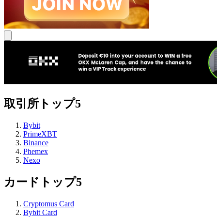
取引所トップ5
Bybit
PrimeXBT
Binance
Phemex
Nexo
カードトップ5
Cryptomus Card
Bybit Card