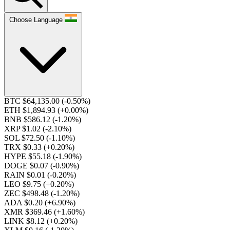
Choose Language
BTC $64,135.00
(-0.50%)
ETH $1,894.93
(+0.00%)
BNB $586.12
(-1.20%)
XRP $1.02
(-2.10%)
SOL $72.50
(-1.10%)
TRX $0.33
(+0.20%)
HYPE $55.18
(-1.90%)
DOGE $0.07
(-0.90%)
RAIN $0.01
(-0.20%)
LEO $9.75
(+0.20%)
ZEC $498.48
(-1.20%)
ADA $0.20
(+6.90%)
XMR $369.46
(+1.60%)
LINK $8.12
(+0.20%)