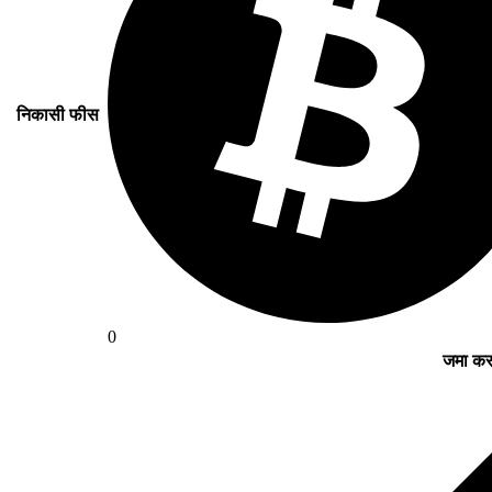
निकासी फीस
0
जमा करन