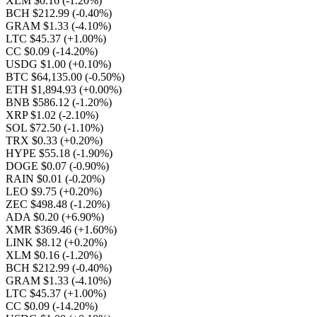
XLM $0.16
(-1.20%)
BCH $212.99
(-0.40%)
GRAM $1.33
(-4.10%)
LTC $45.37
(+1.00%)
CC $0.09
(-14.20%)
USDG $1.00
(+0.10%)
BTC $64,135.00
(-0.50%)
ETH $1,894.93
(+0.00%)
BNB $586.12
(-1.20%)
XRP $1.02
(-2.10%)
SOL $72.50
(-1.10%)
TRX $0.33
(+0.20%)
HYPE $55.18
(-1.90%)
DOGE $0.07
(-0.90%)
RAIN $0.01
(-0.20%)
LEO $9.75
(+0.20%)
ZEC $498.48
(-1.20%)
ADA $0.20
(+6.90%)
XMR $369.46
(+1.60%)
LINK $8.12
(+0.20%)
XLM $0.16
(-1.20%)
BCH $212.99
(-0.40%)
GRAM $1.33
(-4.10%)
LTC $45.37
(+1.00%)
CC $0.09
(-14.20%)