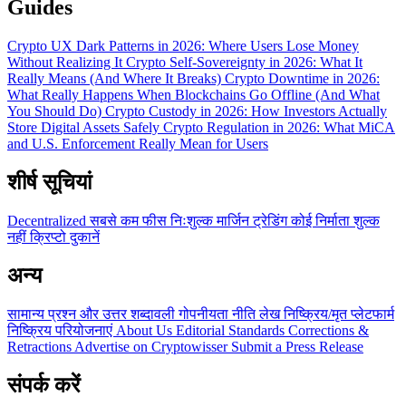
Guides
Crypto UX Dark Patterns in 2026: Where Users Lose Money
Without Realizing It
Crypto Self-Sovereignty in 2026: What It
Really Means (And Where It Breaks)
Crypto Downtime in 2026:
What Really Happens When Blockchains Go Offline (And What
You Should Do)
Crypto Custody in 2026: How Investors Actually
Store Digital Assets Safely
Crypto Regulation in 2026: What MiCA
and U.S. Enforcement Really Mean for Users
शीर्ष सूचियां
Decentralized
सबसे कम फीस
निःशुल्क
मार्जिन ट्रेडिंग
कोई निर्माता शुल्क
नहीं
क्रिप्टो दुकानें
अन्य
सामान्य प्रश्न और उत्तर
शब्दावली
गोपनीयता नीति
लेख
निष्क्रिय/मृत प्लेटफार्म
निष्क्रिय परियोजनाएं
About Us
Editorial Standards
Corrections &
Retractions
Advertise on Cryptowisser
Submit a Press Release
संपर्क करें