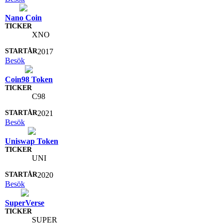
Nano Coin
XNO
2017
Besök
Coin98 Token
C98
2021
Besök
Uniswap Token
UNI
2020
Besök
SuperVerse
SUPER