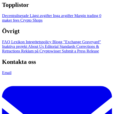
Topplistor
Decentraliserade
Lägst avgifter
Inga avgifter
Margin trading
0
maker fees
Crypto Shops
Övrigt
FAQ
Lexikon
Integritetspolicy
Blogg
"Exchange Graveyard"
Inaktiva projekt
About Us
Editorial Standards
Corrections &
Retractions
Reklam på Cryptowisser
Submit a Press Release
Kontakta oss
Email