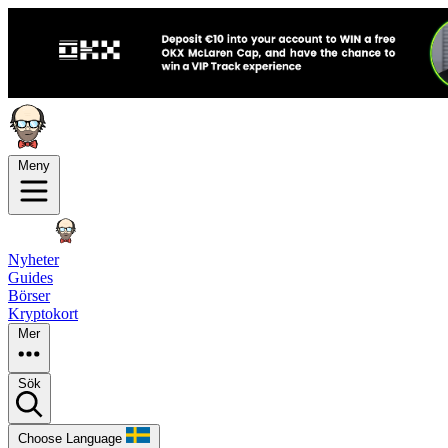
Meny
Nyheter
Guides
Börser
Kryptokort
Mer
Sök
Choose Language