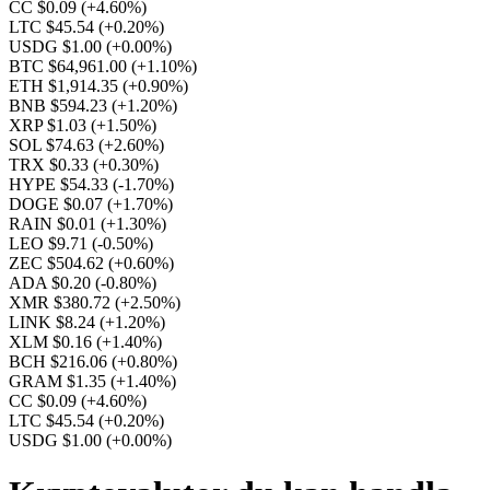
CC $0.09
(+4.60%)
LTC $45.54
(+0.20%)
USDG $1.00
(+0.00%)
BTC $64,961.00
(+1.10%)
ETH $1,914.35
(+0.90%)
BNB $594.23
(+1.20%)
XRP $1.03
(+1.50%)
SOL $74.63
(+2.60%)
TRX $0.33
(+0.30%)
HYPE $54.33
(-1.70%)
DOGE $0.07
(+1.70%)
RAIN $0.01
(+1.30%)
LEO $9.71
(-0.50%)
ZEC $504.62
(+0.60%)
ADA $0.20
(-0.80%)
XMR $380.72
(+2.50%)
LINK $8.24
(+1.20%)
XLM $0.16
(+1.40%)
BCH $216.06
(+0.80%)
GRAM $1.35
(+1.40%)
CC $0.09
(+4.60%)
LTC $45.54
(+0.20%)
USDG $1.00
(+0.00%)