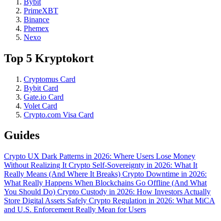
Bybit
PrimeXBT
Binance
Phemex
Nexo
Top 5 Kryptokort
Cryptomus Card
Bybit Card
Gate.io Card
Volet Card
Crypto.com Visa Card
Guides
Crypto UX Dark Patterns in 2026: Where Users Lose Money
Without Realizing It
Crypto Self-Sovereignty in 2026: What It
Really Means (And Where It Breaks)
Crypto Downtime in 2026:
What Really Happens When Blockchains Go Offline (And What
You Should Do)
Crypto Custody in 2026: How Investors Actually
Store Digital Assets Safely
Crypto Regulation in 2026: What MiCA
and U.S. Enforcement Really Mean for Users