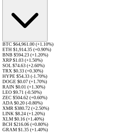
BTC $64,961.00
(+1.10%)
ETH $1,914.35
(+0.90%)
BNB $594.23
(+1.20%)
XRP $1.03
(+1.50%)
SOL $74.63
(+2.60%)
TRX $0.33
(+0.30%)
HYPE $54.33
(-1.70%)
DOGE $0.07
(+1.70%)
RAIN $0.01
(+1.30%)
LEO $9.71
(-0.50%)
ZEC $504.62
(+0.60%)
ADA $0.20
(-0.80%)
XMR $380.72
(+2.50%)
LINK $8.24
(+1.20%)
XLM $0.16
(+1.40%)
BCH $216.06
(+0.80%)
GRAM $1.35
(+1.40%)