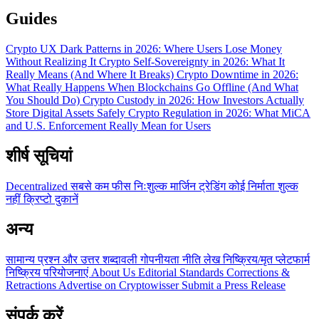
Guides
Crypto UX Dark Patterns in 2026: Where Users Lose Money
Without Realizing It
Crypto Self-Sovereignty in 2026: What It
Really Means (And Where It Breaks)
Crypto Downtime in 2026:
What Really Happens When Blockchains Go Offline (And What
You Should Do)
Crypto Custody in 2026: How Investors Actually
Store Digital Assets Safely
Crypto Regulation in 2026: What MiCA
and U.S. Enforcement Really Mean for Users
शीर्ष सूचियां
Decentralized
सबसे कम फीस
निःशुल्क
मार्जिन ट्रेडिंग
कोई निर्माता शुल्क
नहीं
क्रिप्टो दुकानें
अन्य
सामान्य प्रश्न और उत्तर
शब्दावली
गोपनीयता नीति
लेख
निष्क्रिय/मृत प्लेटफार्म
निष्क्रिय परियोजनाएं
About Us
Editorial Standards
Corrections &
Retractions
Advertise on Cryptowisser
Submit a Press Release
संपर्क करें