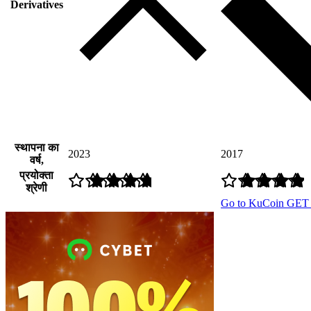
Derivatives
स्थापना का
2023
2017
वर्ष,
प्रयोक्ता
श्रेणी
Go to KuCoin
GET 