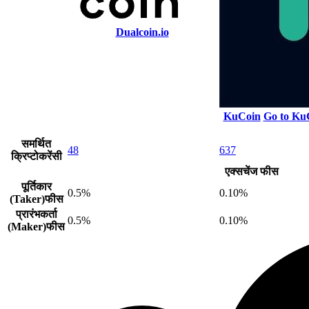
Dualcoin.io
KuCoin
Go to Ku
समर्थित
48
637
क्रिप्टोकरेंसी
एक्सचेंज फीस
पूर्तिकार
0.5%
0.10%
(Taker)फीस
प्रारंभकर्ता
0.5%
0.10%
(Maker)फीस