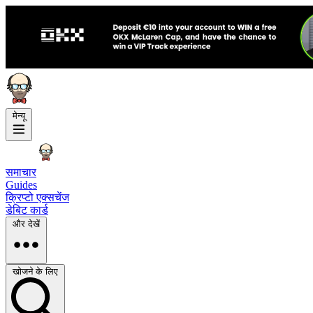
मेन्यू
समाचार
Guides
क्रिप्टो एक्सचेंज
डेबिट कार्ड
और देखें
खोजने के लिए