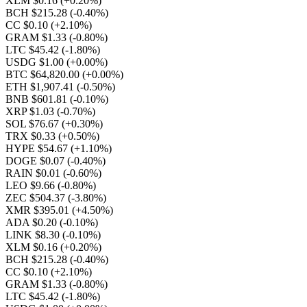
XLM $0.16
(+0.20%)
BCH $215.28
(-0.40%)
CC $0.10
(+2.10%)
GRAM $1.33
(-0.80%)
LTC $45.42
(-1.80%)
USDG $1.00
(+0.00%)
BTC $64,820.00
(+0.00%)
ETH $1,907.41
(-0.50%)
BNB $601.81
(-0.10%)
XRP $1.03
(-0.70%)
SOL $76.67
(+0.30%)
TRX $0.33
(+0.50%)
HYPE $54.67
(+1.10%)
DOGE $0.07
(-0.40%)
RAIN $0.01
(-0.60%)
LEO $9.66
(-0.80%)
ZEC $504.37
(-3.80%)
XMR $395.01
(+4.50%)
ADA $0.20
(-0.10%)
LINK $8.30
(-0.10%)
XLM $0.16
(+0.20%)
BCH $215.28
(-0.40%)
CC $0.10
(+2.10%)
GRAM $1.33
(-0.80%)
LTC $45.42
(-1.80%)