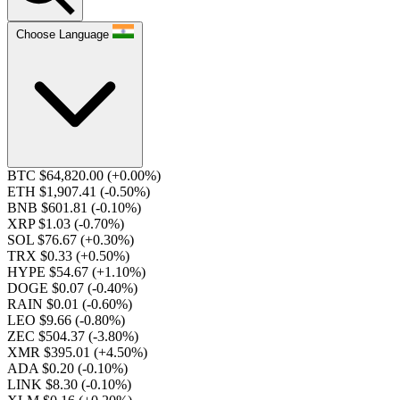
Choose Language
BTC $64,820.00
(+0.00%)
ETH $1,907.41
(-0.50%)
BNB $601.81
(-0.10%)
XRP $1.03
(-0.70%)
SOL $76.67
(+0.30%)
TRX $0.33
(+0.50%)
HYPE $54.67
(+1.10%)
DOGE $0.07
(-0.40%)
RAIN $0.01
(-0.60%)
LEO $9.66
(-0.80%)
ZEC $504.37
(-3.80%)
XMR $395.01
(+4.50%)
ADA $0.20
(-0.10%)
LINK $8.30
(-0.10%)