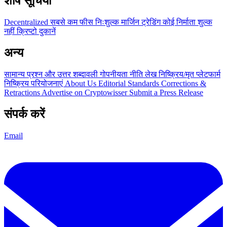
शीर्ष सूचियां
Decentralized
सबसे कम फीस
निःशुल्क
मार्जिन ट्रेडिंग
कोई निर्माता शुल्क
नहीं
क्रिप्टो दुकानें
अन्य
सामान्य प्रश्न और उत्तर
शब्दावली
गोपनीयता नीति
लेख
निष्क्रिय/मृत प्लेटफार्म
निष्क्रिय परियोजनाएं
About Us
Editorial Standards
Corrections &
Retractions
Advertise on Cryptowisser
Submit a Press Release
संपर्क करें
Email