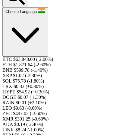
Choose Language
BTC $63,848.00
(-2.00%)
ETH $1,871.64
(-2.60%)
BNB $599.78
(-1.40%)
XRP $1.02
(-2.30%)
SOL $75.78
(-1.80%)
TRX $0.33
(+0.30%)
HYPE $54.92
(+0.30%)
DOGE $0.07
(-1.30%)
RAIN $0.01
(+2.10%)
LEO $9.63
(-0.60%)
ZEC $497.02
(-3.60%)
XMR $391.25
(-0.60%)
ADA $0.19
(-2.40%)
LINK $8.24
(-1.00%)