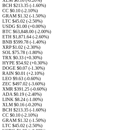
XLM $0.16
(-0.20%)
BCH $213.35
(-1.60%)
CC $0.10
(-2.10%)
GRAM $1.32
(-1.50%)
LTC $45.02
(-2.50%)
USDG $1.00
(+0.00%)
BTC $63,848.00
(-2.00%)
ETH $1,871.64
(-2.60%)
BNB $599.78
(-1.40%)
XRP $1.02
(-2.30%)
SOL $75.78
(-1.80%)
TRX $0.33
(+0.30%)
HYPE $54.92
(+0.30%)
DOGE $0.07
(-1.30%)
RAIN $0.01
(+2.10%)
LEO $9.63
(-0.60%)
ZEC $497.02
(-3.60%)
XMR $391.25
(-0.60%)
ADA $0.19
(-2.40%)
LINK $8.24
(-1.00%)
XLM $0.16
(-0.20%)
BCH $213.35
(-1.60%)
CC $0.10
(-2.10%)
GRAM $1.32
(-1.50%)
LTC $45.02
(-2.50%)