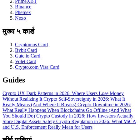
PrimeXBT
Binance
Phemex
Nexo
मुख्य ५ कार्ड
Cryptomus Card
Bybit Card
Gate.io Card
Volet Card
Crypto.com Visa Card
Guides
Crypto UX Dark Patterns in 2026: Where Users Lose Money
Without Realizing It
Crypto Self-Sovereignty in 2026: What It
Really Means (And Where It Breaks)
Crypto Downtime in 2026:
What Really Happens When Blockchains Go Offline (And What
You Should Do)
Crypto Custody in 2026: How Investors Actually
Store Digital Assets Safely
Crypto Regulation in 2026: What MiCA
and U.S. Enforcement Really Mean for Users