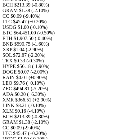
BCH $213.39
(-0.80%)
GRAM $1.38
(-2.10%)
CC $0.09
(-9.40%)
LTC $45.47
(+0.20%)
USDG $1.00
(-0.10%)
BTC $64,451.00
(-0.50%)
ETH $1,907.50
(-0.40%)
BNB $590.75
(-1.60%)
XRP $1.04
(-2.90%)
SOL $72.87
(-2.20%)
TRX $0.33
(-0.30%)
HYPE $56.18
(-1.90%)
DOGE $0.07
(-2.00%)
RAIN $0.01
(+0.90%)
LEO $9.76
(+0.10%)
ZEC $494.81
(-5.20%)
ADA $0.20
(+6.30%)
XMR $366.51
(+2.90%)
LINK $8.21
(-0.10%)
XLM $0.16
(-4.10%)
BCH $213.39
(-0.80%)
GRAM $1.38
(-2.10%)
CC $0.09
(-9.40%)
LTC $45.47
(+0.20%)
USDG $1.00
(-0.10%)