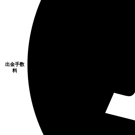
出金手数
料