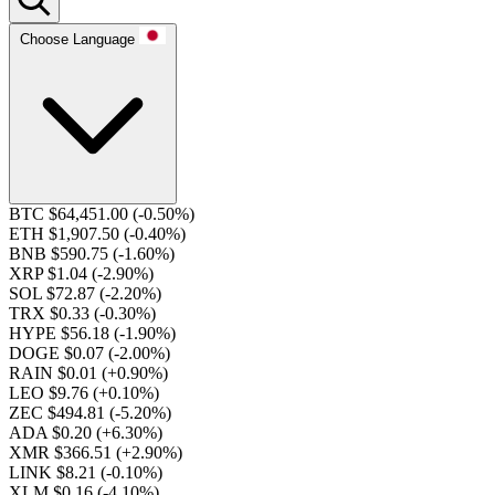
Choose Language
BTC $64,451.00
(-0.50%)
ETH $1,907.50
(-0.40%)
BNB $590.75
(-1.60%)
XRP $1.04
(-2.90%)
SOL $72.87
(-2.20%)
TRX $0.33
(-0.30%)
HYPE $56.18
(-1.90%)
DOGE $0.07
(-2.00%)
RAIN $0.01
(+0.90%)
LEO $9.76
(+0.10%)
ZEC $494.81
(-5.20%)
ADA $0.20
(+6.30%)
XMR $366.51
(+2.90%)
LINK $8.21
(-0.10%)
XLM $0.16
(-4.10%)