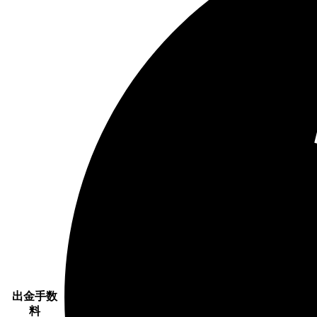
出金手数
料