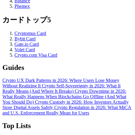
Binance
Phemex
カードトップ5
Cryptomus Card
Bybit Card
Gate.io Card
Volet Card
Crypto.com Visa Card
Guides
Crypto UX Dark Patterns in 2026: Where Users Lose Money
Without Realizing It
Crypto Self-Sovereignty in 2026: What It
Really Means (And Where It Breaks)
Crypto Downtime in 2026:
What Really Happens When Blockchains Go Offline (And What
You Should Do)
Crypto Custody in 2026: How Investors Actually
Store Digital Assets Safely
Crypto Regulation in 2026: What MiCA
and U.S. Enforcement Really Mean for Users
Top Lists