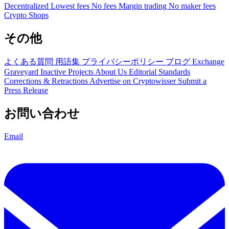
Decentralized
Lowest fees
No fees
Margin trading
No maker fees
Crypto Shops
その他
よくある質問
用語集
プライバシーポリシー
ブログ
Exchange
Graveyard
Inactive Projects
About Us
Editorial Standards
Corrections & Retractions
Advertise on Cryptowisser
Submit a
Press Release
お問い合わせ
Email