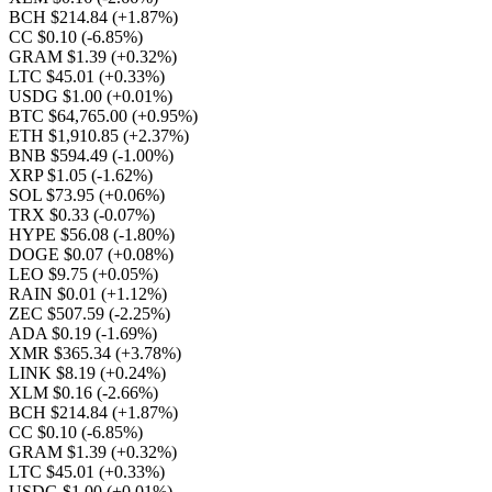
BCH $214.84
(+1.87%)
CC $0.10
(-6.85%)
GRAM $1.39
(+0.32%)
LTC $45.01
(+0.33%)
USDG $1.00
(+0.01%)
BTC $64,765.00
(+0.95%)
ETH $1,910.85
(+2.37%)
BNB $594.49
(-1.00%)
XRP $1.05
(-1.62%)
SOL $73.95
(+0.06%)
TRX $0.33
(-0.07%)
HYPE $56.08
(-1.80%)
DOGE $0.07
(+0.08%)
LEO $9.75
(+0.05%)
RAIN $0.01
(+1.12%)
ZEC $507.59
(-2.25%)
ADA $0.19
(-1.69%)
XMR $365.34
(+3.78%)
LINK $8.19
(+0.24%)
XLM $0.16
(-2.66%)
BCH $214.84
(+1.87%)
CC $0.10
(-6.85%)
GRAM $1.39
(+0.32%)
LTC $45.01
(+0.33%)
USDG $1.00
(+0.01%)