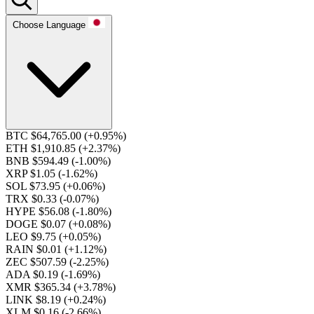
Choose Language
BTC $64,765.00
(+0.95%)
ETH $1,910.85
(+2.37%)
BNB $594.49
(-1.00%)
XRP $1.05
(-1.62%)
SOL $73.95
(+0.06%)
TRX $0.33
(-0.07%)
HYPE $56.08
(-1.80%)
DOGE $0.07
(+0.08%)
LEO $9.75
(+0.05%)
RAIN $0.01
(+1.12%)
ZEC $507.59
(-2.25%)
ADA $0.19
(-1.69%)
XMR $365.34
(+3.78%)
LINK $8.19
(+0.24%)
XLM $0.16
(-2.66%)