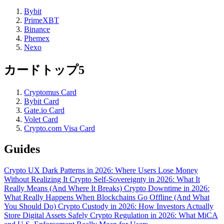
Bybit
PrimeXBT
Binance
Phemex
Nexo
カードトップ5
Cryptomus Card
Bybit Card
Gate.io Card
Volet Card
Crypto.com Visa Card
Guides
Crypto UX Dark Patterns in 2026: Where Users Lose Money
Without Realizing It
Crypto Self-Sovereignty in 2026: What It
Really Means (And Where It Breaks)
Crypto Downtime in 2026:
What Really Happens When Blockchains Go Offline (And What
You Should Do)
Crypto Custody in 2026: How Investors Actually
Store Digital Assets Safely
Crypto Regulation in 2026: What MiCA