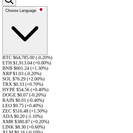
Choose Language
BTC $64,785.00
(-0.20%)
ETH $1,913.04
(+0.00%)
BNB $601.24
(+1.30%)
XRP $1.03
(-0.20%)
SOL $76.29
(+2.00%)
TRX $0.33
(+0.70%)
HYPE $54.56
(+0.40%)
DOGE $0.07
(-0.20%)
RAIN $0.01
(-0.40%)
LEO $9.75
(+0.40%)
ZEC $516.48
(+1.50%)
ADA $0.20
(-1.10%)
XMR $380.87
(+0.20%)
LINK $8.30
(+0.60%)
XLM $0.16
(-0.10%)