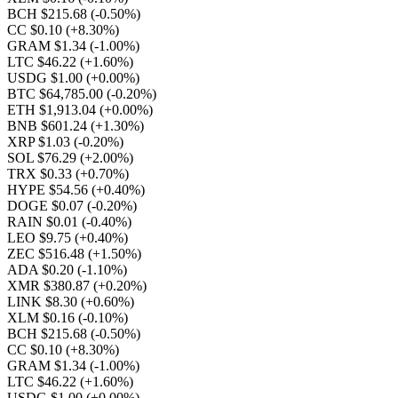
BCH $215.68
(-0.50%)
CC $0.10
(+8.30%)
GRAM $1.34
(-1.00%)
LTC $46.22
(+1.60%)
USDG $1.00
(+0.00%)
BTC $64,785.00
(-0.20%)
ETH $1,913.04
(+0.00%)
BNB $601.24
(+1.30%)
XRP $1.03
(-0.20%)
SOL $76.29
(+2.00%)
TRX $0.33
(+0.70%)
HYPE $54.56
(+0.40%)
DOGE $0.07
(-0.20%)
RAIN $0.01
(-0.40%)
LEO $9.75
(+0.40%)
ZEC $516.48
(+1.50%)
ADA $0.20
(-1.10%)
XMR $380.87
(+0.20%)
LINK $8.30
(+0.60%)
XLM $0.16
(-0.10%)
BCH $215.68
(-0.50%)
CC $0.10
(+8.30%)
GRAM $1.34
(-1.00%)
LTC $46.22
(+1.60%)
USDG $1.00
(+0.00%)