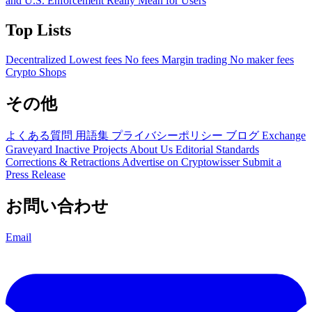
and U.S. Enforcement Really Mean for Users
Top Lists
Decentralized
Lowest fees
No fees
Margin trading
No maker fees
Crypto Shops
その他
よくある質問
用語集
プライバシーポリシー
ブログ
Exchange
Graveyard
Inactive Projects
About Us
Editorial Standards
Corrections & Retractions
Advertise on Cryptowisser
Submit a
Press Release
お問い合わせ
Email