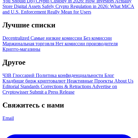
You Should Do)
Crypto Custody in 2026: How Investors Actually
Store Digital Assets Safely
Crypto Regulation in 2026: What MiCA
and U.S. Enforcement Really Mean for Users
Лучшие списки
Decentralized
Самые низкие комиссии
Без комиссии
Маржинальная торговля
Нет комиссии производителя
Крипто-магазины
Другое
ЧЗВ
Глоссарий
Политика конфиденциальности
Блог
Кладбище бирж криптовалют
Неактивные Проекты
About Us
Editorial Standards
Corrections & Retractions
Advertise on
Cryptowisser
Submit a Press Release
Свяжитесь с нами
Email