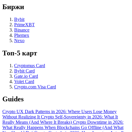
Биржи
Bybit
PrimeXBT
Binance
Phemex
Nexo
Топ-5 карт
Cryptomus Card
Bybit Card
Gate.io Card
Volet Card
Crypto.com Visa Card
Guides
Crypto UX Dark Patterns in 2026: Where Users Lose Money
Without Realizing It
Crypto Self-Sovereignty in 2026: What It
Really Means (And Where It Breaks)
Crypto Downtime in 2026:
What Really Happens When Blockchains Go Offline (And What