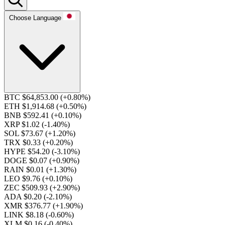
Choose Language
BTC $64,853.00
(+0.80%)
ETH $1,914.68
(+0.50%)
BNB $592.41
(+0.10%)
XRP $1.02
(-1.40%)
SOL $73.67
(+1.20%)
TRX $0.33
(+0.20%)
HYPE $54.20
(-3.10%)
DOGE $0.07
(+0.90%)
RAIN $0.01
(+1.30%)
LEO $9.76
(+0.10%)
ZEC $509.93
(+2.90%)
ADA $0.20
(-2.10%)
XMR $376.77
(+1.90%)
LINK $8.18
(-0.60%)
XLM $0.16
(-0.40%)