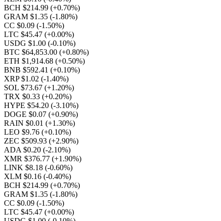
BCH $214.99
(+0.70%)
GRAM $1.35
(-1.80%)
CC $0.09
(-1.50%)
LTC $45.47
(+0.00%)
USDG $1.00
(-0.10%)
BTC $64,853.00
(+0.80%)
ETH $1,914.68
(+0.50%)
BNB $592.41
(+0.10%)
XRP $1.02
(-1.40%)
SOL $73.67
(+1.20%)
TRX $0.33
(+0.20%)
HYPE $54.20
(-3.10%)
DOGE $0.07
(+0.90%)
RAIN $0.01
(+1.30%)
LEO $9.76
(+0.10%)
ZEC $509.93
(+2.90%)
ADA $0.20
(-2.10%)
XMR $376.77
(+1.90%)
LINK $8.18
(-0.60%)
XLM $0.16
(-0.40%)
BCH $214.99
(+0.70%)
GRAM $1.35
(-1.80%)
CC $0.09
(-1.50%)
LTC $45.47
(+0.00%)
USDG $1.00
(-0.10%)