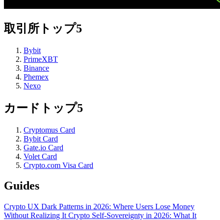
取引所トップ5
Bybit
PrimeXBT
Binance
Phemex
Nexo
カードトップ5
Cryptomus Card
Bybit Card
Gate.io Card
Volet Card
Crypto.com Visa Card
Guides
Crypto UX Dark Patterns in 2026: Where Users Lose Money
Without Realizing It
Crypto Self-Sovereignty in 2026: What It