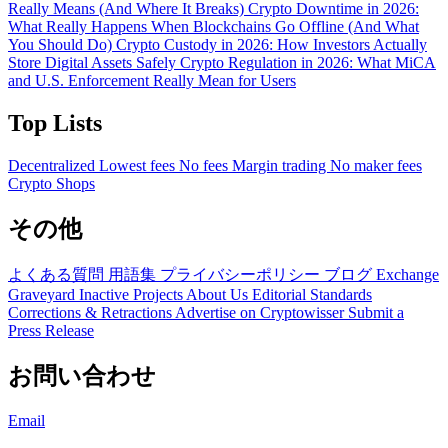
Really Means (And Where It Breaks)
Crypto Downtime in 2026:
What Really Happens When Blockchains Go Offline (And What
You Should Do)
Crypto Custody in 2026: How Investors Actually
Store Digital Assets Safely
Crypto Regulation in 2026: What MiCA
and U.S. Enforcement Really Mean for Users
Top Lists
Decentralized
Lowest fees
No fees
Margin trading
No maker fees
Crypto Shops
その他
よくある質問
用語集
プライバシーポリシー
ブログ
Exchange
Graveyard
Inactive Projects
About Us
Editorial Standards
Corrections & Retractions
Advertise on Cryptowisser
Submit a
Press Release
お問い合わせ
Email