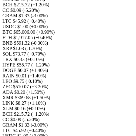
BCH $215.72
(+1.20%)
CC $0.09
(-5.20%)
GRAM $1.33
(-3.00%)
LTC $45.92
(+0.40%)
USDG $1.00
(+0.00%)
BTC $65,006.00
(+0.90%)
ETH $1,917.05
(+0.40%)
BNB $591.32
(-0.30%)
XRP $1.03
(-1.70%)
SOL $73.77
(+0.70%)
TRX $0.33
(+0.10%)
HYPE $55.77
(+1.20%)
DOGE $0.07
(+1.40%)
RAIN $0.01
(+1.40%)
LEO $9.75
(-0.10%)
ZEC $510.07
(+3.20%)
ADA $0.20
(+1.50%)
XMR $369.68
(+1.50%)
LINK $8.27
(+1.10%)
XLM $0.16
(+0.10%)
BCH $215.72
(+1.20%)
CC $0.09
(-5.20%)
GRAM $1.33
(-3.00%)
LTC $45.92
(+0.40%)
USDG $1.00
(+0.00%)