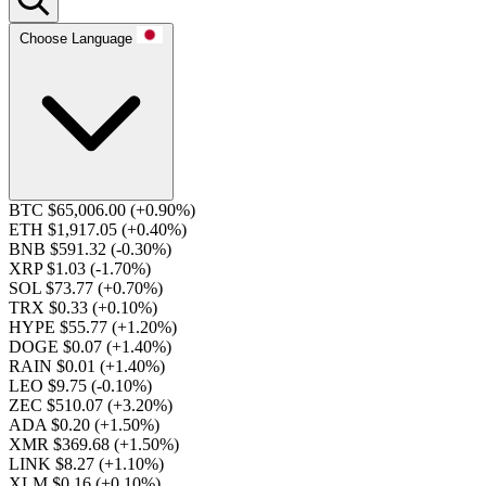
Choose Language
BTC $65,006.00
(+0.90%)
ETH $1,917.05
(+0.40%)
BNB $591.32
(-0.30%)
XRP $1.03
(-1.70%)
SOL $73.77
(+0.70%)
TRX $0.33
(+0.10%)
HYPE $55.77
(+1.20%)
DOGE $0.07
(+1.40%)
RAIN $0.01
(+1.40%)
LEO $9.75
(-0.10%)
ZEC $510.07
(+3.20%)
ADA $0.20
(+1.50%)
XMR $369.68
(+1.50%)
LINK $8.27
(+1.10%)
XLM $0.16
(+0.10%)