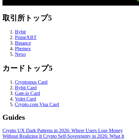
取引所トップ5
Bybit
PrimeXBT
Binance
Phemex
Nexo
カードトップ5
Cryptomus Card
Bybit Card
Gate.io Card
Volet Card
Crypto.com Visa Card
Guides
Crypto UX Dark Patterns in 2026: Where Users Lose Money
Without Realizing It
Crypto Self-Sovereignty in 2026: What It