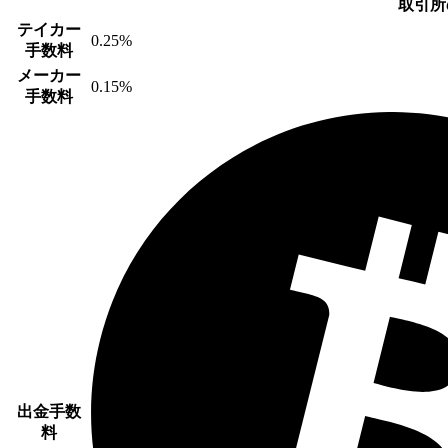
取引所
テイカー
0.25%
手数料
メーカー
0.15%
手数料
出金手数
料