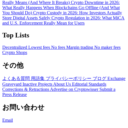
Really Means (And Where It Breaks)
Crypto Downtime in 2026:
What Really Happens When Blockchains Go Offline (And What
You Should Do)
Crypto Custody in 2026: How Investors Actually
Store Digital Assets Safely
Crypto Regulation in 2026: What MiCA
and U.S. Enforcement Really Mean for Users
Top Lists
Decentralized
Lowest fees
No fees
Margin trading
No maker fees
Crypto Shops
その他
よくある質問
用語集
プライバシーポリシー
ブログ
Exchange
Graveyard
Inactive Projects
About Us
Editorial Standards
Corrections & Retractions
Advertise on Cryptowisser
Submit a
Press Release
お問い合わせ
Email