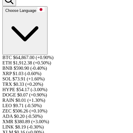
Choose Language
BTC $64,867.00
(+0.90%)
ETH $1,912.38
(+0.50%)
BNB $590.90
(-0.40%)
XRP $1.03
(-0.60%)
SOL $73.91
(+1.60%)
TRX $0.33
(+0.20%)
HYPE $54.17
(-3.00%)
DOGE $0.07
(+0.90%)
RAIN $0.01
(+1.30%)
LEO $9.71
(-0.50%)
ZEC $506.26
(+0.10%)
ADA $0.20
(-0.50%)
XMR $380.89
(+3.00%)
LINK $8.19
(-0.30%)
XLM $0.16
(+0.00%)