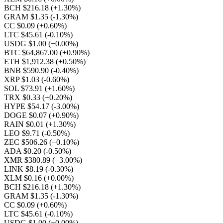
BCH $216.18
(+1.30%)
GRAM $1.35
(-1.30%)
CC $0.09
(+0.60%)
LTC $45.61
(-0.10%)
USDG $1.00
(+0.00%)
BTC $64,867.00
(+0.90%)
ETH $1,912.38
(+0.50%)
BNB $590.90
(-0.40%)
XRP $1.03
(-0.60%)
SOL $73.91
(+1.60%)
TRX $0.33
(+0.20%)
HYPE $54.17
(-3.00%)
DOGE $0.07
(+0.90%)
RAIN $0.01
(+1.30%)
LEO $9.71
(-0.50%)
ZEC $506.26
(+0.10%)
ADA $0.20
(-0.50%)
XMR $380.89
(+3.00%)
LINK $8.19
(-0.30%)
XLM $0.16
(+0.00%)
BCH $216.18
(+1.30%)
GRAM $1.35
(-1.30%)
CC $0.09
(+0.60%)
LTC $45.61
(-0.10%)
USDG $1.00
(+0.00%)