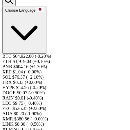
Choose Language
BTC $64,922.00
(-0.20%)
ETH $1,919.04
(+0.10%)
BNB $604.16
(+1.30%)
XRP $1.04
(+0.00%)
SOL $76.37
(+2.10%)
TRX $0.33
(+0.60%)
HYPE $54.56
(-0.20%)
DOGE $0.07
(-0.50%)
RAIN $0.01
(-0.40%)
LEO $9.75
(+0.40%)
ZEC $526.35
(+2.60%)
ADA $0.20
(-1.90%)
XMR $380.56
(+0.00%)
LINK $8.30
(+0.50%)
XLM $0.16
(-0.70%)