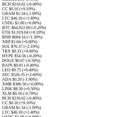
BCH $216.62
(-0.40%)
CC $0.10
(+9.10%)
GRAM $1.34
(-1.00%)
LTC $46.10
(+1.40%)
USDG $1.00
(+0.00%)
BTC $64,922.00
(-0.20%)
ETH $1,919.04
(+0.10%)
BNB $604.16
(+1.30%)
XRP $1.04
(+0.00%)
SOL $76.37
(+2.10%)
TRX $0.33
(+0.60%)
HYPE $54.56
(-0.20%)
DOGE $0.07
(-0.50%)
RAIN $0.01
(-0.40%)
LEO $9.75
(+0.40%)
ZEC $526.35
(+2.60%)
ADA $0.20
(-1.90%)
XMR $380.56
(+0.00%)
LINK $8.30
(+0.50%)
XLM $0.16
(-0.70%)
BCH $216.62
(-0.40%)
CC $0.10
(+9.10%)
GRAM $1.34
(-1.00%)
LTC $46.10
(+1.40%)
USDG $1.00
(+0.00%)