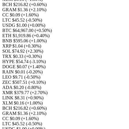
BCH $216.82
(+0.60%)
GRAM $1.36
(+2.10%)
CC $0.09
(+1.60%)
LTC $45.52
(-0.50%)
USDG $1.00
(+0.00%)
BTC $64,967.00
(+0.50%)
ETH $1,919.86
(+0.40%)
BNB $595.06
(+1.00%)
XRP $1.04
(+0.30%)
SOL $74.92
(+2.30%)
TRX $0.33
(+0.30%)
HYPE $54.74
(-3.10%)
DOGE $0.07
(+1.40%)
RAIN $0.01
(-0.20%)
LEO $9.71
(-0.50%)
ZEC $507.51
(+0.10%)
ADA $0.20
(-0.80%)
XMR $379.77
(+2.70%)
LINK $8.31
(+0.90%)
XLM $0.16
(+1.00%)
BCH $216.82
(+0.60%)
GRAM $1.36
(+2.10%)
CC $0.09
(+1.60%)
LTC $45.52
(-0.50%)
USDG $1.00
(+0.00%)