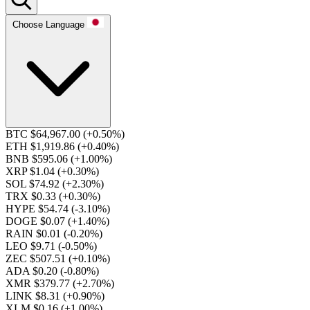
Choose Language
BTC $64,967.00
(+0.50%)
ETH $1,919.86
(+0.40%)
BNB $595.06
(+1.00%)
XRP $1.04
(+0.30%)
SOL $74.92
(+2.30%)
TRX $0.33
(+0.30%)
HYPE $54.74
(-3.10%)
DOGE $0.07
(+1.40%)
RAIN $0.01
(-0.20%)
LEO $9.71
(-0.50%)
ZEC $507.51
(+0.10%)
ADA $0.20
(-0.80%)
XMR $379.77
(+2.70%)
LINK $8.31
(+0.90%)
XLM $0.16
(+1.00%)