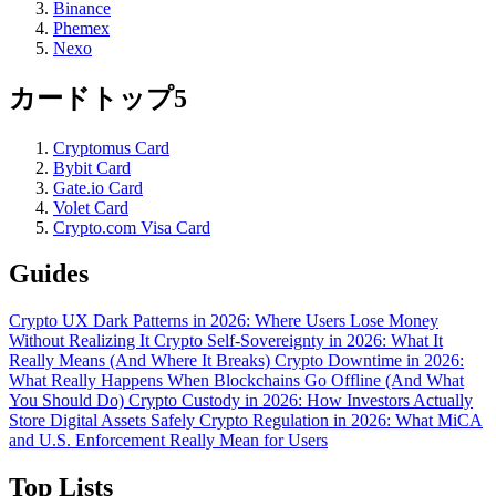
Binance
Phemex
Nexo
カードトップ5
Cryptomus Card
Bybit Card
Gate.io Card
Volet Card
Crypto.com Visa Card
Guides
Crypto UX Dark Patterns in 2026: Where Users Lose Money
Without Realizing It
Crypto Self-Sovereignty in 2026: What It
Really Means (And Where It Breaks)
Crypto Downtime in 2026:
What Really Happens When Blockchains Go Offline (And What
You Should Do)
Crypto Custody in 2026: How Investors Actually
Store Digital Assets Safely
Crypto Regulation in 2026: What MiCA
and U.S. Enforcement Really Mean for Users
Top Lists