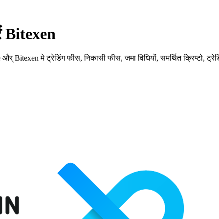
ें Bitexen
् Bitexen मे ट्रेडिंग फीस, निकासी फीस, जमा विधियों, समर्थित क्रिप्टो, ट्रे