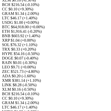
XLM $0.16
(-0.50%)
BCH $216.54
(-0.10%)
CC $0.10
(+9.30%)
GRAM $1.34
(-2.00%)
LTC $46.17
(+1.40%)
USDG $1.00
(+0.00%)
BTC $64,918.00
(+0.00%)
ETH $1,916.41
(-0.20%)
BNB $603.92
(+1.40%)
XRP $1.04
(+0.00%)
SOL $76.32
(+1.10%)
TRX $0.33
(+0.20%)
HYPE $54.16
(-0.50%)
DOGE $0.07
(-0.40%)
RAIN $0.01
(-0.30%)
LEO $9.71
(+0.00%)
ZEC $521.73
(+4.80%)
ADA $0.20
(-1.60%)
XMR $381.14
(+1.10%)
LINK $8.28
(-0.50%)
XLM $0.16
(-0.50%)
BCH $216.54
(-0.10%)
CC $0.10
(+9.30%)
GRAM $1.34
(-2.00%)
LTC $46.17
(+1.40%)