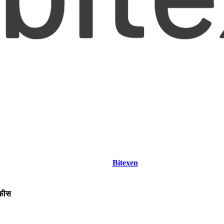
Bitexen
 फीस