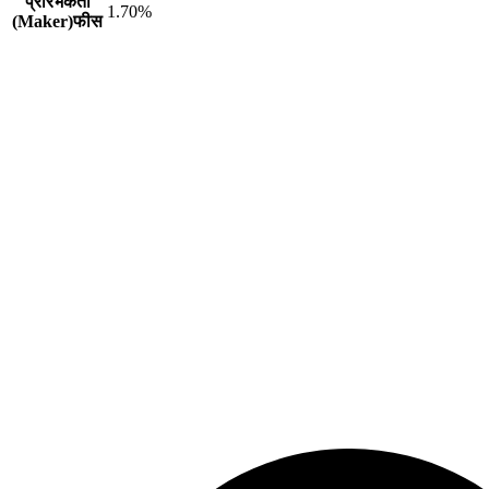
प्रारंभकर्ता
1.70%
(Maker)फीस