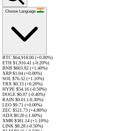
Choose Language
BTC $64,918.00
(+0.00%)
ETH $1,916.41
(-0.20%)
BNB $603.92
(+1.40%)
XRP $1.04
(+0.00%)
SOL $76.32
(+1.10%)
TRX $0.33
(+0.20%)
HYPE $54.16
(-0.50%)
DOGE $0.07
(-0.40%)
RAIN $0.01
(-0.30%)
LEO $9.71
(+0.00%)
ZEC $521.73
(+4.80%)
ADA $0.20
(-1.60%)
XMR $381.14
(+1.10%)
LINK $8.28
(-0.50%)