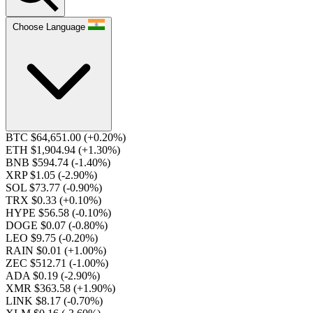
Choose Language
BTC $64,651.00
(+0.20%)
ETH $1,904.94
(+1.30%)
BNB $594.74
(-1.40%)
XRP $1.05
(-2.90%)
SOL $73.77
(-0.90%)
TRX $0.33
(+0.10%)
HYPE $56.58
(-0.10%)
DOGE $0.07
(-0.80%)
LEO $9.75
(-0.20%)
RAIN $0.01
(+1.00%)
ZEC $512.71
(-1.00%)
ADA $0.19
(-2.90%)
XMR $363.58
(+1.90%)
LINK $8.17
(-0.70%)