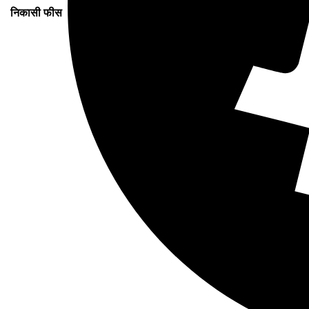
निकासी फीस