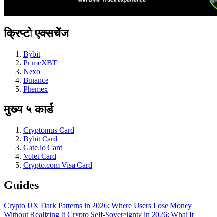
क्रिप्टो एक्सचेंज
Bybit
PrimeXBT
Nexo
Binance
Phemex
मुख्य ५ कार्ड
Cryptomus Card
Bybit Card
Gate.io Card
Volet Card
Crypto.com Visa Card
Guides
Crypto UX Dark Patterns in 2026: Where Users Lose Money
Without Realizing It
Crypto Self-Sovereignty in 2026: What It