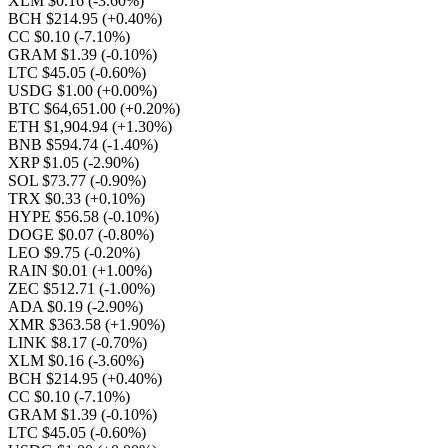
XLM $0.16
(-3.60%)
BCH $214.95
(+0.40%)
CC $0.10
(-7.10%)
GRAM $1.39
(-0.10%)
LTC $45.05
(-0.60%)
USDG $1.00
(+0.00%)
BTC $64,651.00
(+0.20%)
ETH $1,904.94
(+1.30%)
BNB $594.74
(-1.40%)
XRP $1.05
(-2.90%)
SOL $73.77
(-0.90%)
TRX $0.33
(+0.10%)
HYPE $56.58
(-0.10%)
DOGE $0.07
(-0.80%)
LEO $9.75
(-0.20%)
RAIN $0.01
(+1.00%)
ZEC $512.71
(-1.00%)
ADA $0.19
(-2.90%)
XMR $363.58
(+1.90%)
LINK $8.17
(-0.70%)
XLM $0.16
(-3.60%)
BCH $214.95
(+0.40%)
CC $0.10
(-7.10%)
GRAM $1.39
(-0.10%)
LTC $45.05
(-0.60%)