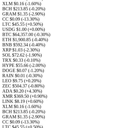
XLM $0.16
(-1.60%)
BCH $213.85
(-0.20%)
GRAM $1.35
(-2.90%)
CC $0.09
(-13.30%)
LTC $45.55
(+0.50%)
USDG $1.00
(+0.00%)
BTC $64,357.00
(-0.30%)
ETH $1,900.85
(-0.40%)
BNB $592.34
(-0.40%)
XRP $1.03
(-2.30%)
SOL $72.62
(-1.90%)
TRX $0.33
(-0.10%)
HYPE $55.66
(-2.00%)
DOGE $0.07
(-1.20%)
RAIN $0.01
(-0.30%)
LEO $9.75
(+0.20%)
ZEC $504.37
(-0.80%)
ADA $0.20
(+4.30%)
XMR $369.50
(+0.90%)
LINK $8.19
(+0.60%)
XLM $0.16
(-1.60%)
BCH $213.85
(-0.20%)
GRAM $1.35
(-2.90%)
CC $0.09
(-13.30%)
LTC $45.55
(+0.50%)