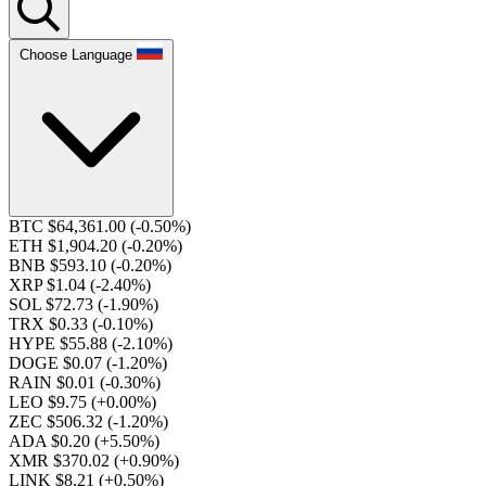
Choose Language
BTC $64,361.00
(-0.50%)
ETH $1,904.20
(-0.20%)
BNB $593.10
(-0.20%)
XRP $1.04
(-2.40%)
SOL $72.73
(-1.90%)
TRX $0.33
(-0.10%)
HYPE $55.88
(-2.10%)
DOGE $0.07
(-1.20%)
RAIN $0.01
(-0.30%)
LEO $9.75
(+0.00%)
ZEC $506.32
(-1.20%)
ADA $0.20
(+5.50%)
XMR $370.02
(+0.90%)
LINK $8.21
(+0.50%)