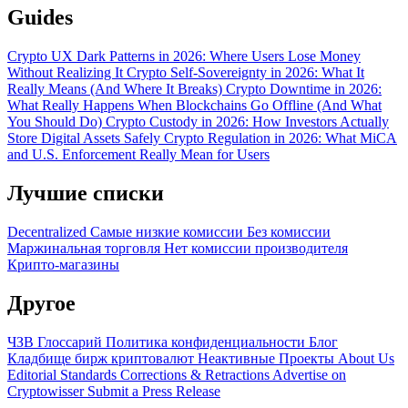
Guides
Crypto UX Dark Patterns in 2026: Where Users Lose Money
Without Realizing It
Crypto Self-Sovereignty in 2026: What It
Really Means (And Where It Breaks)
Crypto Downtime in 2026:
What Really Happens When Blockchains Go Offline (And What
You Should Do)
Crypto Custody in 2026: How Investors Actually
Store Digital Assets Safely
Crypto Regulation in 2026: What MiCA
and U.S. Enforcement Really Mean for Users
Лучшие списки
Decentralized
Самые низкие комиссии
Без комиссии
Маржинальная торговля
Нет комиссии производителя
Крипто-магазины
Другое
ЧЗВ
Глоссарий
Политика конфиденциальности
Блог
Кладбище бирж криптовалют
Неактивные Проекты
About Us
Editorial Standards
Corrections & Retractions
Advertise on
Cryptowisser
Submit a Press Release