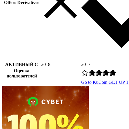
Offers Derivatives
АКТИВНЫЙ С
2018
2017
Оценка
пользователей
Go to KuCoin
GET UP T