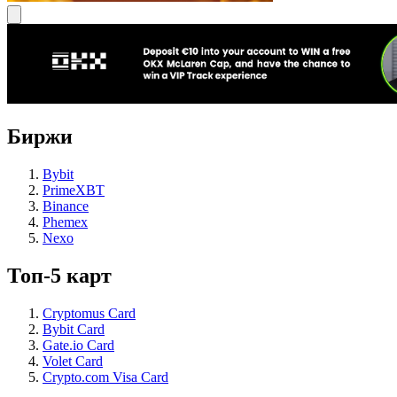
Биржи
Bybit
PrimeXBT
Binance
Phemex
Nexo
Топ-5 карт
Cryptomus Card
Bybit Card
Gate.io Card
Volet Card
Crypto.com Visa Card