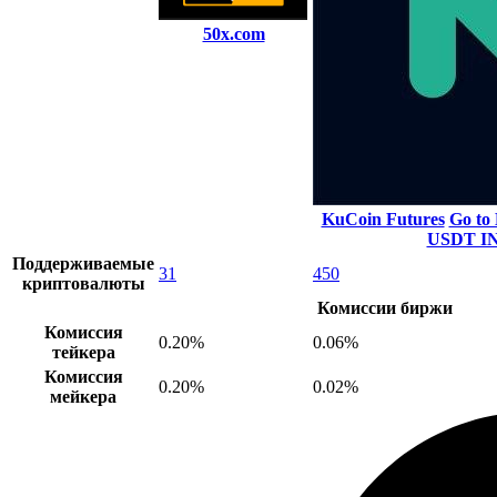
50x.com
KuCoin Futures
Go to
USDT I
Поддерживаемые
31
450
криптовалюты
Комиссии биржи
Комиссия
0.20%
0.06%
тейкера
Комиссия
0.20%
0.02%
мейкера