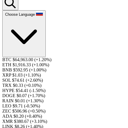
Choose Language
BTC $64,963.00
(+1.20%)
ETH $1,916.33
(+1.00%)
BNB $592.95
(+1.00%)
XRP $1.03
(+1.10%)
SOL $74.61
(+2.60%)
TRX $0.33
(+0.10%)
HYPE $54.41
(-1.50%)
DOGE $0.07
(+1.70%)
RAIN $0.01
(+1.30%)
LEO $9.71
(-0.50%)
ZEC $506.96
(+0.50%)
ADA $0.20
(+0.40%)
XMR $380.67
(+3.10%)
LINK $8.26
(+1.40%)