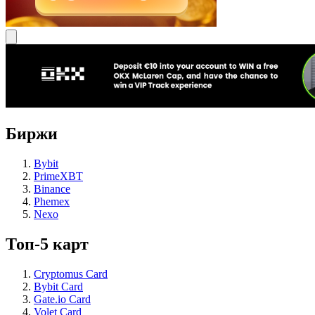
Биржи
Bybit
PrimeXBT
Binance
Phemex
Nexo
Топ-5 карт
Cryptomus Card
Bybit Card
Gate.io Card
Volet Card