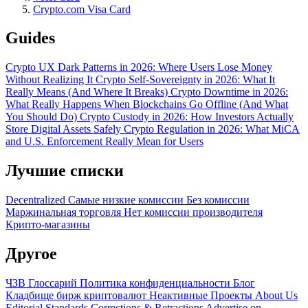
Crypto.com Visa Card
Guides
Crypto UX Dark Patterns in 2026: Where Users Lose Money
Without Realizing It
Crypto Self-Sovereignty in 2026: What It
Really Means (And Where It Breaks)
Crypto Downtime in 2026:
What Really Happens When Blockchains Go Offline (And What
You Should Do)
Crypto Custody in 2026: How Investors Actually
Store Digital Assets Safely
Crypto Regulation in 2026: What MiCA
and U.S. Enforcement Really Mean for Users
Лучшие списки
Decentralized
Самые низкие комиссии
Без комиссии
Маржинальная торговля
Нет комиссии производителя
Крипто-магазины
Другое
ЧЗВ
Глоссарий
Политика конфиденциальности
Блог
Кладбище бирж криптовалют
Неактивные Проекты
About Us
Editorial Standards
Corrections & Retractions
Advertise on