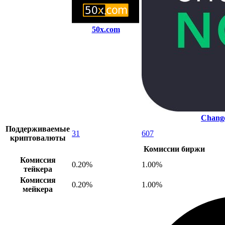
50x.com
Chang
Поддерживаемые
31
607
криптовалюты
Комиссии биржи
Комиссия
0.20%
1.00%
тейкера
Комиссия
0.20%
1.00%
мейкера