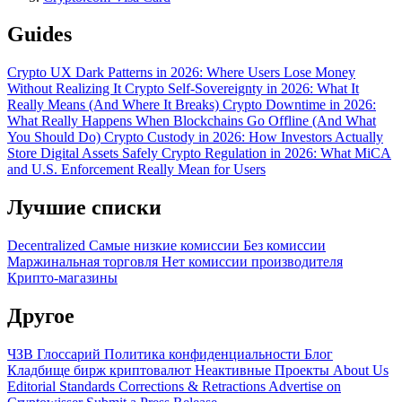
Guides
Crypto UX Dark Patterns in 2026: Where Users Lose Money
Without Realizing It
Crypto Self-Sovereignty in 2026: What It
Really Means (And Where It Breaks)
Crypto Downtime in 2026:
What Really Happens When Blockchains Go Offline (And What
You Should Do)
Crypto Custody in 2026: How Investors Actually
Store Digital Assets Safely
Crypto Regulation in 2026: What MiCA
and U.S. Enforcement Really Mean for Users
Лучшие списки
Decentralized
Самые низкие комиссии
Без комиссии
Маржинальная торговля
Нет комиссии производителя
Крипто-магазины
Другое
ЧЗВ
Глоссарий
Политика конфиденциальности
Блог
Кладбище бирж криптовалют
Неактивные Проекты
About Us
Editorial Standards
Corrections & Retractions
Advertise on