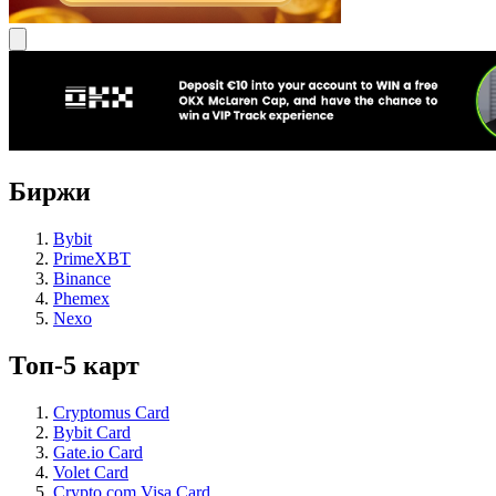
Биржи
Bybit
PrimeXBT
Binance
Phemex
Nexo
Топ-5 карт
Cryptomus Card
Bybit Card
Gate.io Card
Volet Card
Crypto.com Visa Card