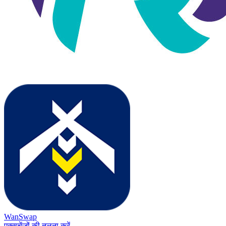
WanSwap
एक्सचेंजों की तुलना करें