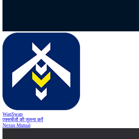
WanSwap
एक्सचेंजों की तुलना करें
Nexus Mutual