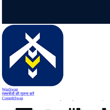
WanSwap
एक्सचेंजों की तुलना करें
ComethSwap