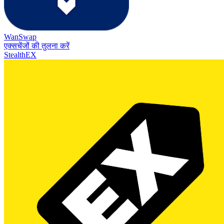
WanSwap
एक्सचेंजों की तुलना करें
StealthEX