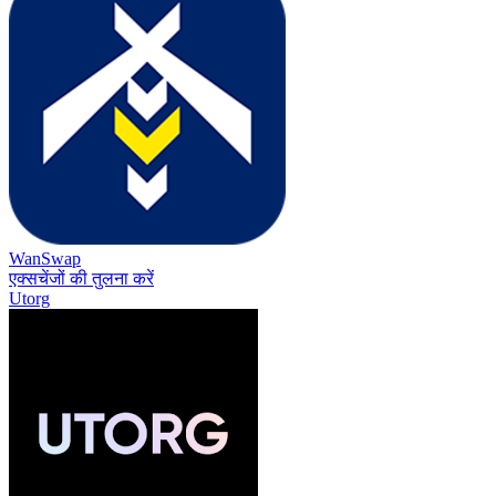
WanSwap
एक्सचेंजों की तुलना करें
Utorg