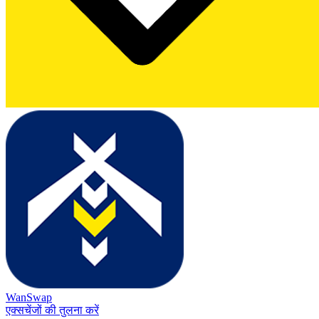
WanSwap
एक्सचेंजों की तुलना करें