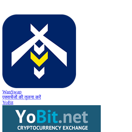
WanSwap
एक्सचेंजों की तुलना करें
YoBit