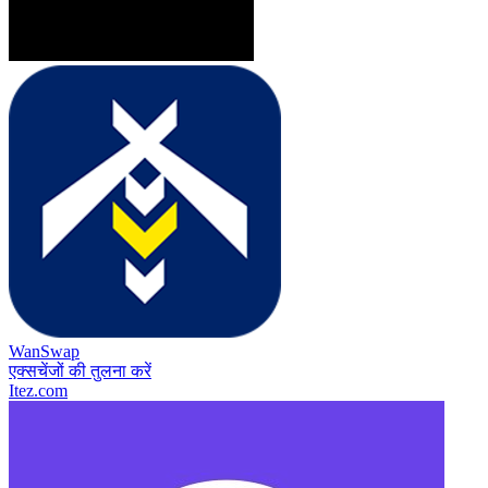
WanSwap
एक्सचेंजों की तुलना करें
Itez.com