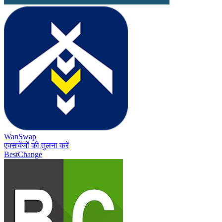
WanSwap
एक्सचेंजों की तुलना करें
BestChange