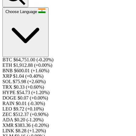
Choose Language
BTC $64,751.00
(-0.20%)
ETH $1,912.88
(+0.00%)
BNB $600.01
(+1.60%)
XRP $1.04
(+0.40%)
SOL $75.98
(+2.60%)
TRX $0.33
(+0.60%)
HYPE $54.73
(+1.20%)
DOGE $0.07
(+0.00%)
RAIN $0.01
(-0.30%)
LEO $9.72
(+0.10%)
ZEC $512.37
(+0.90%)
ADA $0.20
(-1.20%)
XMR $383.36
(-0.20%)
LINK $8.28
(+1.20%)