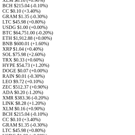
XLM $0.16
(+0.90%)
BCH $215.04
(-0.10%)
CC $0.10
(+3.40%)
GRAM $1.35
(-0.30%)
LTC $45.98
(+0.80%)
USDG $1.00
(+0.00%)
BTC $64,751.00
(-0.20%)
ETH $1,912.88
(+0.00%)
BNB $600.01
(+1.60%)
XRP $1.04
(+0.40%)
SOL $75.98
(+2.60%)
TRX $0.33
(+0.60%)
HYPE $54.73
(+1.20%)
DOGE $0.07
(+0.00%)
RAIN $0.01
(-0.30%)
LEO $9.72
(+0.10%)
ZEC $512.37
(+0.90%)
ADA $0.20
(-1.20%)
XMR $383.36
(-0.20%)
LINK $8.28
(+1.20%)
XLM $0.16
(+0.90%)
BCH $215.04
(-0.10%)
CC $0.10
(+3.40%)
GRAM $1.35
(-0.30%)
LTC $45.98
(+0.80%)