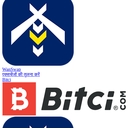
WanSwap
एक्सचेंजों की तुलना करें
Bitci