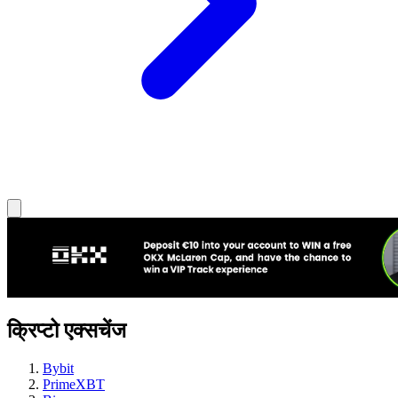
क्रिप्टो एक्सचेंज
Bybit
PrimeXBT