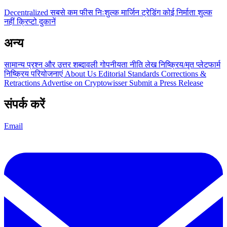
Decentralized
सबसे कम फीस
निःशुल्क
मार्जिन ट्रेडिंग
कोई निर्माता शुल्क
नहीं
क्रिप्टो दुकानें
अन्य
सामान्य प्रश्न और उत्तर
शब्दावली
गोपनीयता नीति
लेख
निष्क्रिय/मृत प्लेटफार्म
निष्क्रिय परियोजनाएं
About Us
Editorial Standards
Corrections &
Retractions
Advertise on Cryptowisser
Submit a Press Release
संपर्क करें
Email