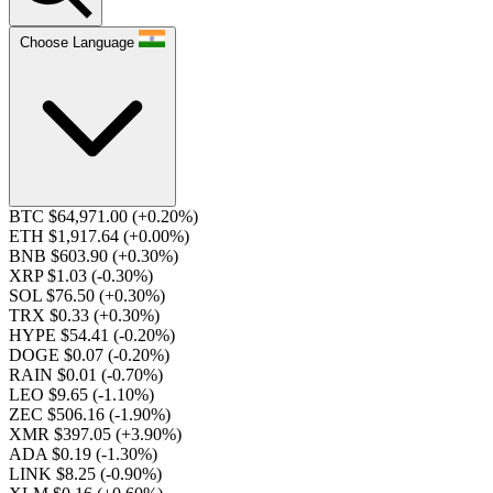
Choose Language
BTC $64,971.00
(+0.20%)
ETH $1,917.64
(+0.00%)
BNB $603.90
(+0.30%)
XRP $1.03
(-0.30%)
SOL $76.50
(+0.30%)
TRX $0.33
(+0.30%)
HYPE $54.41
(-0.20%)
DOGE $0.07
(-0.20%)
RAIN $0.01
(-0.70%)
LEO $9.65
(-1.10%)
ZEC $506.16
(-1.90%)
XMR $397.05
(+3.90%)
ADA $0.19
(-1.30%)
LINK $8.25
(-0.90%)