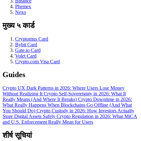
Binance
Phemex
Nexo
मुख्य ५ कार्ड
Cryptomus Card
Bybit Card
Gate.io Card
Volet Card
Crypto.com Visa Card
Guides
Crypto UX Dark Patterns in 2026: Where Users Lose Money
Without Realizing It
Crypto Self-Sovereignty in 2026: What It
Really Means (And Where It Breaks)
Crypto Downtime in 2026:
What Really Happens When Blockchains Go Offline (And What
You Should Do)
Crypto Custody in 2026: How Investors Actually
Store Digital Assets Safely
Crypto Regulation in 2026: What MiCA
and U.S. Enforcement Really Mean for Users
शीर्ष सूचियां