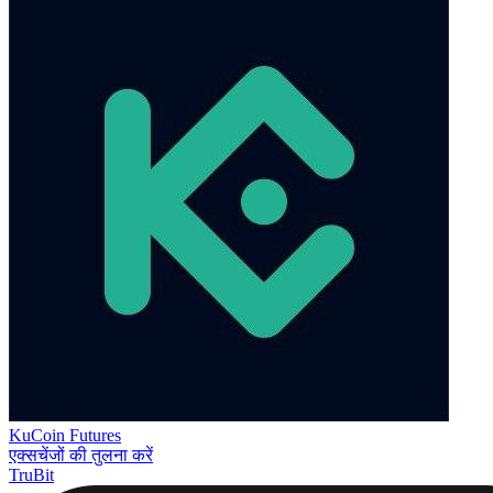
KuCoin Futures
एक्सचेंजों की तुलना करें
TruBit