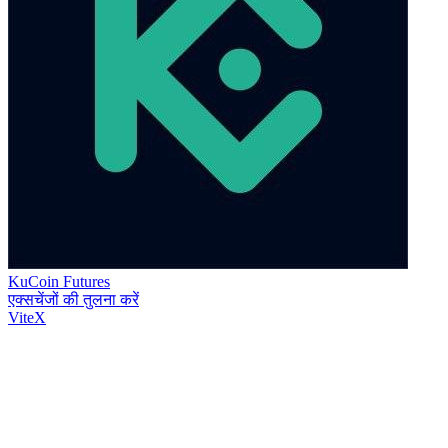
KuCoin Futures
एक्सचेंजों की तुलना करें
ViteX