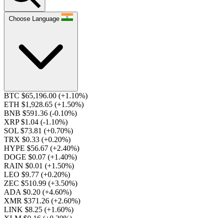
Choose Language
BTC $65,196.00
(+1.10%)
ETH $1,928.65
(+1.50%)
BNB $591.36
(-0.10%)
XRP $1.04
(-1.10%)
SOL $73.81
(+0.70%)
TRX $0.33
(+0.20%)
HYPE $56.67
(+2.40%)
DOGE $0.07
(+1.40%)
RAIN $0.01
(+1.50%)
LEO $9.77
(+0.20%)
ZEC $510.99
(+3.50%)
ADA $0.20
(+4.60%)
XMR $371.26
(+2.60%)
LINK $8.25
(+1.60%)