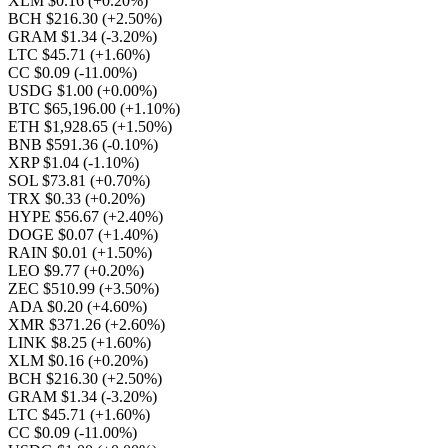
XLM $0.16
(+0.20%)
BCH $216.30
(+2.50%)
GRAM $1.34
(-3.20%)
LTC $45.71
(+1.60%)
CC $0.09
(-11.00%)
USDG $1.00
(+0.00%)
BTC $65,196.00
(+1.10%)
ETH $1,928.65
(+1.50%)
BNB $591.36
(-0.10%)
XRP $1.04
(-1.10%)
SOL $73.81
(+0.70%)
TRX $0.33
(+0.20%)
HYPE $56.67
(+2.40%)
DOGE $0.07
(+1.40%)
RAIN $0.01
(+1.50%)
LEO $9.77
(+0.20%)
ZEC $510.99
(+3.50%)
ADA $0.20
(+4.60%)
XMR $371.26
(+2.60%)
LINK $8.25
(+1.60%)
XLM $0.16
(+0.20%)
BCH $216.30
(+2.50%)
GRAM $1.34
(-3.20%)
LTC $45.71
(+1.60%)
CC $0.09
(-11.00%)