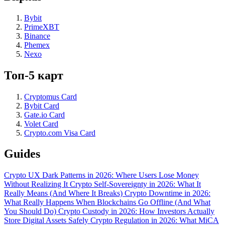
Bybit
PrimeXBT
Binance
Phemex
Nexo
Топ-5 карт
Cryptomus Card
Bybit Card
Gate.io Card
Volet Card
Crypto.com Visa Card
Guides
Crypto UX Dark Patterns in 2026: Where Users Lose Money
Without Realizing It
Crypto Self-Sovereignty in 2026: What It
Really Means (And Where It Breaks)
Crypto Downtime in 2026:
What Really Happens When Blockchains Go Offline (And What
You Should Do)
Crypto Custody in 2026: How Investors Actually
Store Digital Assets Safely
Crypto Regulation in 2026: What MiCA