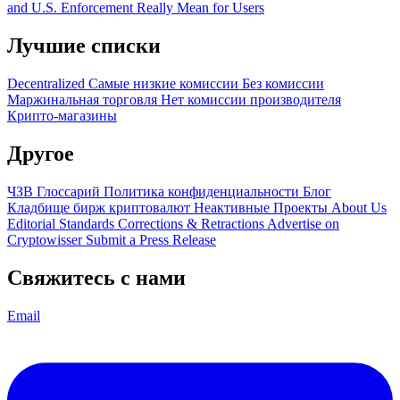
and U.S. Enforcement Really Mean for Users
Лучшие списки
Decentralized
Самые низкие комиссии
Без комиссии
Маржинальная торговля
Нет комиссии производителя
Крипто-магазины
Другое
ЧЗВ
Глоссарий
Политика конфиденциальности
Блог
Кладбище бирж криптовалют
Неактивные Проекты
About Us
Editorial Standards
Corrections & Retractions
Advertise on
Cryptowisser
Submit a Press Release
Свяжитесь с нами
Email