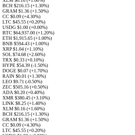
XLM $0.16
(+1.60%)
BCH $216.15
(+1.30%)
GRAM $1.36
(+1.50%)
CC $0.09
(+4.30%)
LTC $45.55
(+0.20%)
USDG $1.00
(+0.00%)
BTC $64,937.00
(+1.20%)
ETH $1,915.65
(+1.00%)
BNB $594.43
(+1.00%)
XRP $1.04
(+1.10%)
SOL $74.68
(+2.60%)
TRX $0.33
(+0.10%)
HYPE $54.39
(-1.50%)
DOGE $0.07
(+1.70%)
RAIN $0.01
(+1.30%)
LEO $9.71
(-0.50%)
ZEC $505.16
(+0.50%)
ADA $0.20
(+0.40%)
XMR $380.45
(+3.10%)
LINK $8.25
(+1.40%)
XLM $0.16
(+1.60%)
BCH $216.15
(+1.30%)
GRAM $1.36
(+1.50%)
CC $0.09
(+4.30%)
LTC $45.55
(+0.20%)