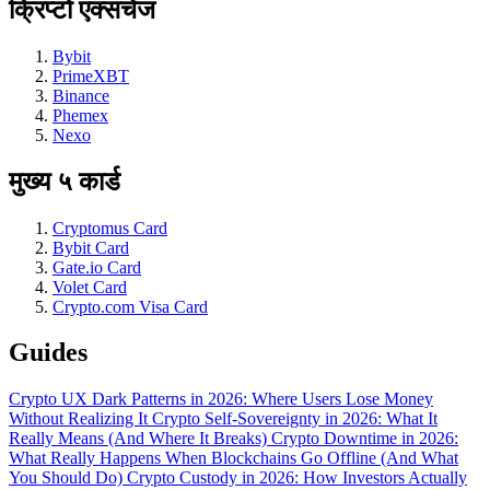
क्रिप्टो एक्सचेंज
Bybit
PrimeXBT
Binance
Phemex
Nexo
मुख्य ५ कार्ड
Cryptomus Card
Bybit Card
Gate.io Card
Volet Card
Crypto.com Visa Card
Guides
Crypto UX Dark Patterns in 2026: Where Users Lose Money
Without Realizing It
Crypto Self-Sovereignty in 2026: What It
Really Means (And Where It Breaks)
Crypto Downtime in 2026:
What Really Happens When Blockchains Go Offline (And What
You Should Do)
Crypto Custody in 2026: How Investors Actually