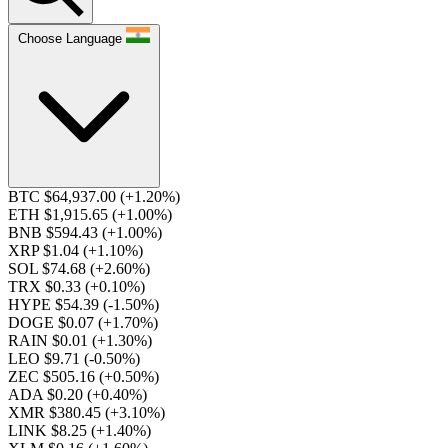
Choose Language
BTC $64,937.00
(+1.20%)
ETH $1,915.65
(+1.00%)
BNB $594.43
(+1.00%)
XRP $1.04
(+1.10%)
SOL $74.68
(+2.60%)
TRX $0.33
(+0.10%)
HYPE $54.39
(-1.50%)
DOGE $0.07
(+1.70%)
RAIN $0.01
(+1.30%)
LEO $9.71
(-0.50%)
ZEC $505.16
(+0.50%)
ADA $0.20
(+0.40%)
XMR $380.45
(+3.10%)
LINK $8.25
(+1.40%)